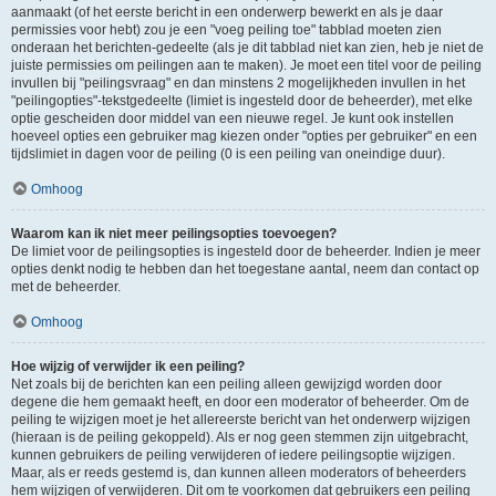
aanmaakt (of het eerste bericht in een onderwerp bewerkt en als je daar
permissies voor hebt) zou je een "voeg peiling toe" tabblad moeten zien
onderaan het berichten-gedeelte (als je dit tabblad niet kan zien, heb je niet de
juiste permissies om peilingen aan te maken). Je moet een titel voor de peiling
invullen bij "peilingsvraag" en dan minstens 2 mogelijkheden invullen in het
"peilingopties"-tekstgedeelte (limiet is ingesteld door de beheerder), met elke
optie gescheiden door middel van een nieuwe regel. Je kunt ook instellen
hoeveel opties een gebruiker mag kiezen onder "opties per gebruiker" en een
tijdslimiet in dagen voor de peiling (0 is een peiling van oneindige duur).
Omhoog
Waarom kan ik niet meer peilingsopties toevoegen?
De limiet voor de peilingsopties is ingesteld door de beheerder. Indien je meer
opties denkt nodig te hebben dan het toegestane aantal, neem dan contact op
met de beheerder.
Omhoog
Hoe wijzig of verwijder ik een peiling?
Net zoals bij de berichten kan een peiling alleen gewijzigd worden door
degene die hem gemaakt heeft, en door een moderator of beheerder. Om de
peiling te wijzigen moet je het allereerste bericht van het onderwerp wijzigen
(hieraan is de peiling gekoppeld). Als er nog geen stemmen zijn uitgebracht,
kunnen gebruikers de peiling verwijderen of iedere peilingsoptie wijzigen.
Maar, als er reeds gestemd is, dan kunnen alleen moderators of beheerders
hem wijzigen of verwijderen. Dit om te voorkomen dat gebruikers een peiling