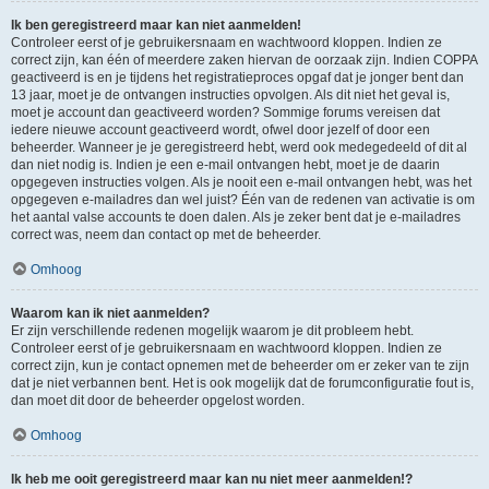
Ik ben geregistreerd maar kan niet aanmelden!
Controleer eerst of je gebruikersnaam en wachtwoord kloppen. Indien ze
correct zijn, kan één of meerdere zaken hiervan de oorzaak zijn. Indien COPPA
geactiveerd is en je tijdens het registratieproces opgaf dat je jonger bent dan
13 jaar, moet je de ontvangen instructies opvolgen. Als dit niet het geval is,
moet je account dan geactiveerd worden? Sommige forums vereisen dat
iedere nieuwe account geactiveerd wordt, ofwel door jezelf of door een
beheerder. Wanneer je je geregistreerd hebt, werd ook medegedeeld of dit al
dan niet nodig is. Indien je een e-mail ontvangen hebt, moet je de daarin
opgegeven instructies volgen. Als je nooit een e-mail ontvangen hebt, was het
opgegeven e-mailadres dan wel juist? Één van de redenen van activatie is om
het aantal valse accounts te doen dalen. Als je zeker bent dat je e-mailadres
correct was, neem dan contact op met de beheerder.
Omhoog
Waarom kan ik niet aanmelden?
Er zijn verschillende redenen mogelijk waarom je dit probleem hebt.
Controleer eerst of je gebruikersnaam en wachtwoord kloppen. Indien ze
correct zijn, kun je contact opnemen met de beheerder om er zeker van te zijn
dat je niet verbannen bent. Het is ook mogelijk dat de forumconfiguratie fout is,
dan moet dit door de beheerder opgelost worden.
Omhoog
Ik heb me ooit geregistreerd maar kan nu niet meer aanmelden!?