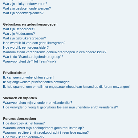
Wat zijn sticky onderwerpen?
Wat zijn gesloten onderwerpen?
Wat zijn onderwerpiconen?
Gebruikers en gebruikersgroepen
Wat zijn Beheerders?
Wat zijn Moderators?
Wat zijn gebruikersgroepen?
Hoe word ik lid van een gebruikersgroep?
Hoe word ik een groepsleider?
Waarom staan verschillende gebruikersgroepen in een andere kleur?
Wat is de "Standaard gebruikersgroep"?
Waarvoor dient de "Het Team"-link?
Privéberichten
Ik kan geen privéberichten sturen!
Ik blijf ongewenste privéberichten ontvangen!
Ik heb spam of een e-mail met ongepaste inhoud van iemand op dit forum ontvangen!
Vrienden en vijanden
Waarvoor dient mijn vrienden- en vijandenlijst?
Hoe verwijder of voeg ik gebruikers toe aan mijn vrienden- en/of vijandenlijst?
Forums doorzoeken
Hoe doorzoek ik het forum?
Waarom levert mijn zoekopdracht geen resultaten op?
Waarom resulteert mijn zoekopdracht in een lege pagina?
Hoe zoek ik een gebruiker?