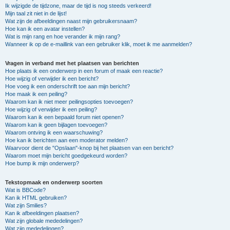
Ik wijzigde de tijdzone, maar de tijd is nog steeds verkeerd!
Mijn taal zit niet in de lijst!
Wat zijn de afbeeldingen naast mijn gebruikersnaam?
Hoe kan ik een avatar instellen?
Wat is mijn rang en hoe verander ik mijn rang?
Wanneer ik op de e-maillink van een gebruiker klik, moet ik me aanmelden?
Vragen in verband met het plaatsen van berichten
Hoe plaats ik een onderwerp in een forum of maak een reactie?
Hoe wijzig of verwijder ik een bericht?
Hoe voeg ik een onderschrift toe aan mijn bericht?
Hoe maak ik een peiling?
Waarom kan ik niet meer peilingsopties toevoegen?
Hoe wijzig of verwijder ik een peiling?
Waarom kan ik een bepaald forum niet openen?
Waarom kan ik geen bijlagen toevoegen?
Waarom ontving ik een waarschuwing?
Hoe kan ik berichten aan een moderator melden?
Waarvoor dient de "Opslaan"-knop bij het plaatsen van een bericht?
Waarom moet mijn bericht goedgekeurd worden?
Hoe bump ik mijn onderwerp?
Tekstopmaak en onderwerp soorten
Wat is BBCode?
Kan ik HTML gebruiken?
Wat zijn Smilies?
Kan ik afbeeldingen plaatsen?
Wat zijn globale mededelingen?
Wat zijn mededelingen?