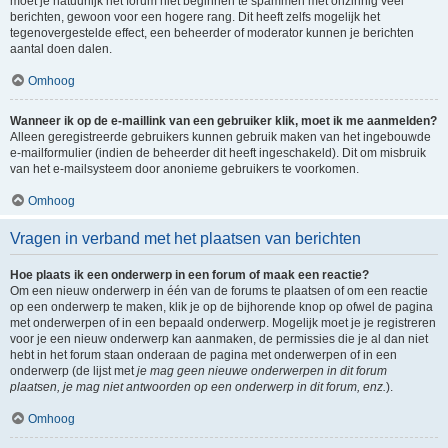
moet je natuurlijk het forum niet beginnen te spammen met onzinnig veel
berichten, gewoon voor een hogere rang. Dit heeft zelfs mogelijk het
tegenovergestelde effect, een beheerder of moderator kunnen je berichten
aantal doen dalen.
Omhoog
Wanneer ik op de e-maillink van een gebruiker klik, moet ik me aanmelden?
Alleen geregistreerde gebruikers kunnen gebruik maken van het ingebouwde
e-mailformulier (indien de beheerder dit heeft ingeschakeld). Dit om misbruik
van het e-mailsysteem door anonieme gebruikers te voorkomen.
Omhoog
Vragen in verband met het plaatsen van berichten
Hoe plaats ik een onderwerp in een forum of maak een reactie?
Om een nieuw onderwerp in één van de forums te plaatsen of om een reactie
op een onderwerp te maken, klik je op de bijhorende knop op ofwel de pagina
met onderwerpen of in een bepaald onderwerp. Mogelijk moet je je registreren
voor je een nieuw onderwerp kan aanmaken, de permissies die je al dan niet
hebt in het forum staan onderaan de pagina met onderwerpen of in een
onderwerp (de lijst met
je mag geen nieuwe onderwerpen in dit forum
plaatsen, je mag niet antwoorden op een onderwerp in dit forum, enz.
).
Omhoog