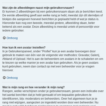
Wat zijn de afbeeldingen naast mijn gebruikersnaam?
Er kunnen 2 afbeeldingen bij een gebruikersnaam staan als je berichten leest.
De eerste afbeelding geeft aan welke rang je hebt, meestal zijn dit sterretjes of
blokjes die aangeven hoeveel berichten je geplaatst hebt of wat je status is.
Hieronder kan nog een tweede, meestal grotere, afbeelding staan, beter
bekend als een avatar. Deze afbeelding is meestal uniek of persoonlijk voor
iedere gebruiker.
Omhoog
Hoe kan ik een avatar instellen?
In je Gebruikerspaneel, onder “Profiel” kun je een avatar toevoegen door
gebruik te maken van één van de volgende vier methodes: Gravatar, Galerij,
Afstand of Upload. Het is aan de beheerders om avatars in te schakelen en om
te kiezen op welke manier je een avatar kan gebruiken. Als je geen avatars
kunt gebruiken, neem dan contact op met een beheerder voor je vragen
hierover.
Omhoog
Wat is mijn rang en hoe verander ik mijn rang?
Rangen, welke verschijnen onder je gebruikersnaam, geven een indicatie over
het aantal berchten dat je hebt gemaakt of om bepaalde gebruikers te
identificeren, bijv. moderators en beheerders. Over het algemeen kun je je
rang niet wijzigen, aangezien ze ingesteld worden door een beheerder. Nu