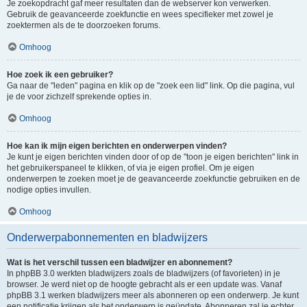
Je zoekopdracht gaf meer resultaten dan de webserver kon verwerken.
Gebruik de geavanceerde zoekfunctie en wees specifieker met zowel je
zoektermen als de te doorzoeken forums.
Omhoog
Hoe zoek ik een gebruiker?
Ga naar de "leden" pagina en klik op de "zoek een lid" link. Op die pagina, vul
je de voor zichzelf sprekende opties in.
Omhoog
Hoe kan ik mijn eigen berichten en onderwerpen vinden?
Je kunt je eigen berichten vinden door of op de "toon je eigen berichten" link in
het gebruikerspaneel te klikken, of via je eigen profiel. Om je eigen
onderwerpen te zoeken moet je de geavanceerde zoekfunctie gebruiken en de
nodige opties invullen.
Omhoog
Onderwerpabonnementen en bladwijzers
Wat is het verschil tussen een bladwijzer en abonnement?
In phpBB 3.0 werkten bladwijzers zoals de bladwijzers (of favorieten) in je
browser. Je werd niet op de hoogte gebracht als er een update was. Vanaf
phpBB 3.1 werken bladwijzers meer als abonneren op een onderwerp. Je kunt
een notificatie krijgen als het onderwerp is geüpdate. Abonneren zal je echter