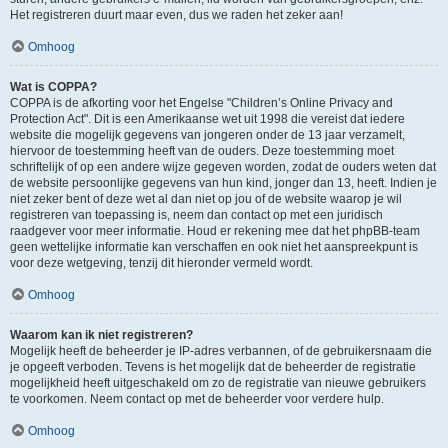
Het registreren duurt maar even, dus we raden het zeker aan!
Omhoog
Wat is COPPA?
COPPA is de afkorting voor het Engelse "Children’s Online Privacy and
Protection Act". Dit is een Amerikaanse wet uit 1998 die vereist dat iedere
website die mogelijk gegevens van jongeren onder de 13 jaar verzamelt,
hiervoor de toestemming heeft van de ouders. Deze toestemming moet
schriftelijk of op een andere wijze gegeven worden, zodat de ouders weten dat
de website persoonlijke gegevens van hun kind, jonger dan 13, heeft. Indien je
niet zeker bent of deze wet al dan niet op jou of de website waarop je wil
registreren van toepassing is, neem dan contact op met een juridisch
raadgever voor meer informatie. Houd er rekening mee dat het phpBB-team
geen wettelijke informatie kan verschaffen en ook niet het aanspreekpunt is
voor deze wetgeving, tenzij dit hieronder vermeld wordt.
Omhoog
Waarom kan ik niet registreren?
Mogelijk heeft de beheerder je IP-adres verbannen, of de gebruikersnaam die
je opgeeft verboden. Tevens is het mogelijk dat de beheerder de registratie
mogelijkheid heeft uitgeschakeld om zo de registratie van nieuwe gebruikers
te voorkomen. Neem contact op met de beheerder voor verdere hulp.
Omhoog