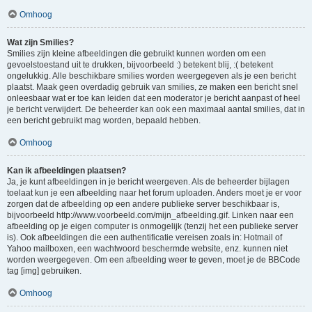
Omhoog
Wat zijn Smilies?
Smilies zijn kleine afbeeldingen die gebruikt kunnen worden om een
gevoelstoestand uit te drukken, bijvoorbeeld :) betekent blij, :( betekent
ongelukkig. Alle beschikbare smilies worden weergegeven als je een bericht
plaatst. Maak geen overdadig gebruik van smilies, ze maken een bericht snel
onleesbaar wat er toe kan leiden dat een moderator je bericht aanpast of heel
je bericht verwijdert. De beheerder kan ook een maximaal aantal smilies, dat in
een bericht gebruikt mag worden, bepaald hebben.
Omhoog
Kan ik afbeeldingen plaatsen?
Ja, je kunt afbeeldingen in je bericht weergeven. Als de beheerder bijlagen
toelaat kun je een afbeelding naar het forum uploaden. Anders moet je er voor
zorgen dat de afbeelding op een andere publieke server beschikbaar is,
bijvoorbeeld http://www.voorbeeld.com/mijn_afbeelding.gif. Linken naar een
afbeelding op je eigen computer is onmogelijk (tenzij het een publieke server
is). Ook afbeeldingen die een authentificatie vereisen zoals in: Hotmail of
Yahoo mailboxen, een wachtwoord beschermde website, enz. kunnen niet
worden weergegeven. Om een afbeelding weer te geven, moet je de BBCode
tag [img] gebruiken.
Omhoog