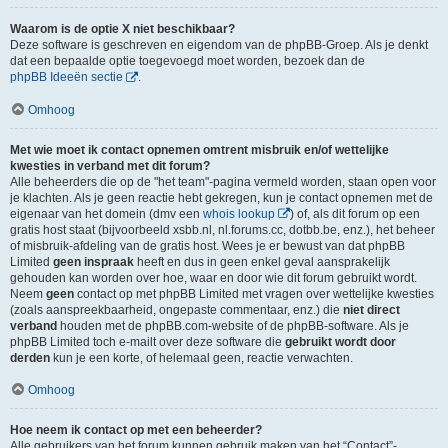
Waarom is de optie X niet beschikbaar?
Deze software is geschreven en eigendom van de phpBB-Groep. Als je denkt
dat een bepaalde optie toegevoegd moet worden, bezoek dan de
phpBB Ideeën sectie
.
Omhoog
Met wie moet ik contact opnemen omtrent misbruik en/of wettelijke
kwesties in verband met dit forum?
Alle beheerders die op de "het team"-pagina vermeld worden, staan open voor
je klachten. Als je geen reactie hebt gekregen, kun je contact opnemen met de
eigenaar van het domein (dmv een
whois lookup
) of, als dit forum op een
gratis host staat (bijvoorbeeld xsbb.nl, nl.forums.cc, dotbb.be, enz.), het beheer
of misbruik-afdeling van de gratis host. Wees je er bewust van dat phpBB
Limited
geen inspraak
heeft en dus in geen enkel geval aansprakelijk
gehouden kan worden over hoe, waar en door wie dit forum gebruikt wordt.
Neem
geen
contact op met phpBB Limited met vragen over wettelijke kwesties
(zoals aanspreekbaarheid, ongepaste commentaar, enz.) die
niet direct
verband
houden met de phpBB.com-website of de phpBB-software. Als je
phpBB Limited toch e-mailt over deze software die
gebruikt wordt door
derden
kun je een korte, of helemaal geen, reactie verwachten.
Omhoog
Hoe neem ik contact op met een beheerder?
Alle gebruikers van het forum kunnen gebruik maken van het “Contact”-