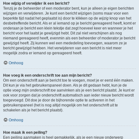
Hoe wijzig of verwijder ik een bericht?
Tenzij je de beheerder of een moderator bent, kun je alleen je eigen berichten
wijzigen en verwijderen. Je kunt een bericht wijzigen (soms maar voor een
beperkte tijd nadat het geplaatst is) door te klikken op de
wijzig
knop van het
desbetreffende bericht. Als er al iemand op je bericht gereageerd heeft, komt er
onderaan je bericht een klein tekstje dat zegt hoeveel keer en wanneer je het
bericht voor het laatst je gewijzigd hebt. Dit zal niet verschijnen als nog
niemand gereageerd heeft, evenmin als een beheerder of moderator je bericht
gewijzigd heeft. Zij kunnen wel een mededeling toevoegen, waarom ze je
bericht gewijzigd hebben. Het verwijderen van een bericht is niet meer
mogelijk zodra er iemand op gereageerd heeft.
Omhoog
Hoe voeg ik een onderschrift toe aan mijn bericht?
Om een onderschrift aan je bericht toe te voegen, moet je er eerst één maken.
Dit kun je via het gebruikerspaneel doen. Als je dit gedaan hebt, kun je de
optie
voeg mijn onderschrift toe
aanvinken als je een bericht plaatst. Je kunt er
ook voor zorgen dat je onderschrift automatisch aan ieder nieuw bericht wordt
toegevoegd. Dit doe je door de bijhorende optie te activeren in het
gebruikerspaneel (het is nog altijd mogelijk om het onderschrift uit te
schakelen als je het bericht plaatst).
Omhoog
Hoe maak ik een peiling?
Een peiling aanmaken is heel gemakkelijk, als je een nieuw onderwerp