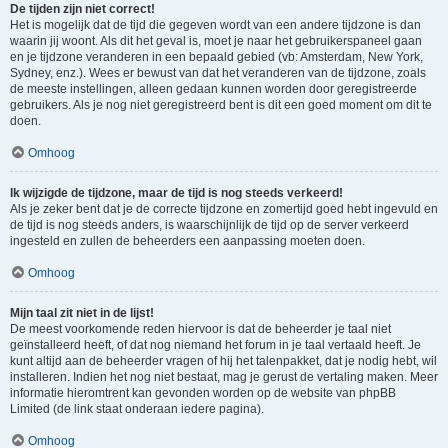
De tijden zijn niet correct!
Het is mogelijk dat de tijd die gegeven wordt van een andere tijdzone is dan
waarin jij woont. Als dit het geval is, moet je naar het gebruikerspaneel gaan
en je tijdzone veranderen in een bepaald gebied (vb: Amsterdam, New York,
Sydney, enz.). Wees er bewust van dat het veranderen van de tijdzone, zoals
de meeste instellingen, alleen gedaan kunnen worden door geregistreerde
gebruikers. Als je nog niet geregistreerd bent is dit een goed moment om dit te
doen.
Omhoog
Ik wijzigde de tijdzone, maar de tijd is nog steeds verkeerd!
Als je zeker bent dat je de correcte tijdzone en zomertijd goed hebt ingevuld en
de tijd is nog steeds anders, is waarschijnlijk de tijd op de server verkeerd
ingesteld en zullen de beheerders een aanpassing moeten doen.
Omhoog
Mijn taal zit niet in de lijst!
De meest voorkomende reden hiervoor is dat de beheerder je taal niet
geïnstalleerd heeft, of dat nog niemand het forum in je taal vertaald heeft. Je
kunt altijd aan de beheerder vragen of hij het talenpakket, dat je nodig hebt, wil
installeren. Indien het nog niet bestaat, mag je gerust de vertaling maken. Meer
informatie hieromtrent kan gevonden worden op de website van phpBB
Limited (de link staat onderaan iedere pagina).
Omhoog