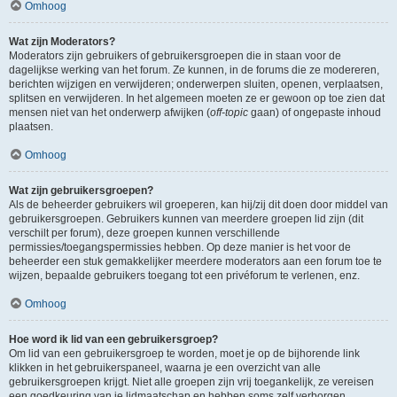
Omhoog
Wat zijn Moderators?
Moderators zijn gebruikers of gebruikersgroepen die in staan voor de
dagelijkse werking van het forum. Ze kunnen, in de forums die ze modereren,
berichten wijzigen en verwijderen; onderwerpen sluiten, openen, verplaatsen,
splitsen en verwijderen. In het algemeen moeten ze er gewoon op toe zien dat
mensen niet van het onderwerp afwijken (
off-topic
gaan) of ongepaste inhoud
plaatsen.
Omhoog
Wat zijn gebruikersgroepen?
Als de beheerder gebruikers wil groeperen, kan hij/zij dit doen door middel van
gebruikersgroepen. Gebruikers kunnen van meerdere groepen lid zijn (dit
verschilt per forum), deze groepen kunnen verschillende
permissies/toegangspermissies hebben. Op deze manier is het voor de
beheerder een stuk gemakkelijker meerdere moderators aan een forum toe te
wijzen, bepaalde gebruikers toegang tot een privéforum te verlenen, enz.
Omhoog
Hoe word ik lid van een gebruikersgroep?
Om lid van een gebruikersgroep te worden, moet je op de bijhorende link
klikken in het gebruikerspaneel, waarna je een overzicht van alle
gebruikersgroepen krijgt. Niet alle groepen zijn vrij toegankelijk, ze vereisen
een goedkeuring van je lidmaatschap en hebben soms zelf verborgen