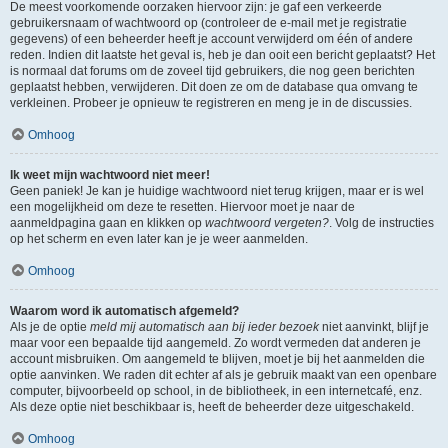
De meest voorkomende oorzaken hiervoor zijn: je gaf een verkeerde
gebruikersnaam of wachtwoord op (controleer de e-mail met je registratie
gegevens) of een beheerder heeft je account verwijderd om één of andere
reden. Indien dit laatste het geval is, heb je dan ooit een bericht geplaatst? Het
is normaal dat forums om de zoveel tijd gebruikers, die nog geen berichten
geplaatst hebben, verwijderen. Dit doen ze om de database qua omvang te
verkleinen. Probeer je opnieuw te registreren en meng je in de discussies.
Omhoog
Ik weet mijn wachtwoord niet meer!
Geen paniek! Je kan je huidige wachtwoord niet terug krijgen, maar er is wel
een mogelijkheid om deze te resetten. Hiervoor moet je naar de
aanmeldpagina gaan en klikken op
wachtwoord vergeten?
. Volg de instructies
op het scherm en even later kan je je weer aanmelden.
Omhoog
Waarom word ik automatisch afgemeld?
Als je de optie
meld mij automatisch aan bij ieder bezoek
niet aanvinkt, blijf je
maar voor een bepaalde tijd aangemeld. Zo wordt vermeden dat anderen je
account misbruiken. Om aangemeld te blijven, moet je bij het aanmelden die
optie aanvinken. We raden dit echter af als je gebruik maakt van een openbare
computer, bijvoorbeeld op school, in de bibliotheek, in een internetcafé, enz.
Als deze optie niet beschikbaar is, heeft de beheerder deze uitgeschakeld.
Omhoog