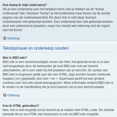
Hoe bump ik mijn onderwerp?
Als je een onderwerp aan het bekijken bent, kan je klikken op de "bump
onderwerp" link. Hierdoor "bump" je het onderwerp naar boven op de eerste
pagina van de onderwerpenlijst. Als deze link er niet staat, kunnen
onderwerpen niet gebumpt worden. Een onderwerp kan ook gebumpt worden
door een antwoord te plaatsen, maar hou hierbij wel rekening met de regels
van het forum.
Omhoog
Tekstopmaak en onderwerp soorten
Wat is BBCode?
BBCode is een vereenvoudigde versie van html, het gebruik ervan is al dan
niet toegestaan door de beheerder (je kunt BBCode ook per bericht
uitschakelen, dit is een optie bij het plaatsen van je bericht). De syntax van
BBCode is ongeveer gelijk aan die van HTML, tags worden tussen vierkante
haakjes [ en ] geplaatst, dus niet < en >. Daarnaast geeft het een grotere
controle over hoe iets wordt weergegeven. Meer informatie omtrent BBCode is
te vinden in de handleiding die je kunt openen als je een bericht plaatst.
Omhoog
Kan ik HTML gebruiken?
Nee, het is niet mogelijk om je bericht op te maken met HTML code. De meeste
opmaak die je via HTML kan toepassen is ook via BBCode mogelijk.