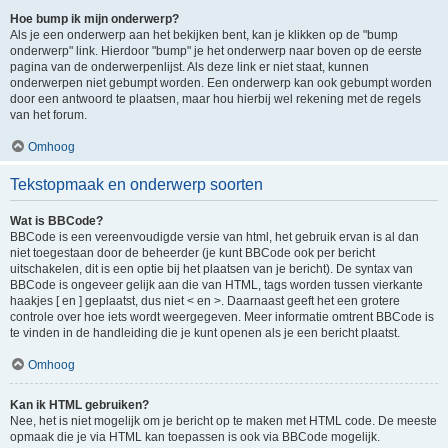
Hoe bump ik mijn onderwerp?
Als je een onderwerp aan het bekijken bent, kan je klikken op de "bump
onderwerp" link. Hierdoor "bump" je het onderwerp naar boven op de eerste
pagina van de onderwerpenlijst. Als deze link er niet staat, kunnen
onderwerpen niet gebumpt worden. Een onderwerp kan ook gebumpt worden
door een antwoord te plaatsen, maar hou hierbij wel rekening met de regels
van het forum.
Omhoog
Tekstopmaak en onderwerp soorten
Wat is BBCode?
BBCode is een vereenvoudigde versie van html, het gebruik ervan is al dan
niet toegestaan door de beheerder (je kunt BBCode ook per bericht
uitschakelen, dit is een optie bij het plaatsen van je bericht). De syntax van
BBCode is ongeveer gelijk aan die van HTML, tags worden tussen vierkante
haakjes [ en ] geplaatst, dus niet < en >. Daarnaast geeft het een grotere
controle over hoe iets wordt weergegeven. Meer informatie omtrent BBCode is
te vinden in de handleiding die je kunt openen als je een bericht plaatst.
Omhoog
Kan ik HTML gebruiken?
Nee, het is niet mogelijk om je bericht op te maken met HTML code. De meeste
opmaak die je via HTML kan toepassen is ook via BBCode mogelijk.