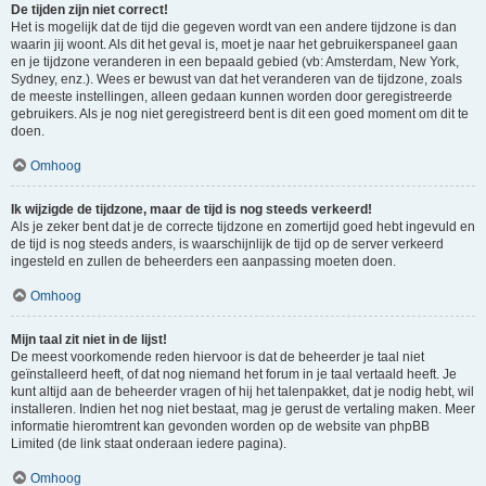
De tijden zijn niet correct!
Het is mogelijk dat de tijd die gegeven wordt van een andere tijdzone is dan
waarin jij woont. Als dit het geval is, moet je naar het gebruikerspaneel gaan
en je tijdzone veranderen in een bepaald gebied (vb: Amsterdam, New York,
Sydney, enz.). Wees er bewust van dat het veranderen van de tijdzone, zoals
de meeste instellingen, alleen gedaan kunnen worden door geregistreerde
gebruikers. Als je nog niet geregistreerd bent is dit een goed moment om dit te
doen.
Omhoog
Ik wijzigde de tijdzone, maar de tijd is nog steeds verkeerd!
Als je zeker bent dat je de correcte tijdzone en zomertijd goed hebt ingevuld en
de tijd is nog steeds anders, is waarschijnlijk de tijd op de server verkeerd
ingesteld en zullen de beheerders een aanpassing moeten doen.
Omhoog
Mijn taal zit niet in de lijst!
De meest voorkomende reden hiervoor is dat de beheerder je taal niet
geïnstalleerd heeft, of dat nog niemand het forum in je taal vertaald heeft. Je
kunt altijd aan de beheerder vragen of hij het talenpakket, dat je nodig hebt, wil
installeren. Indien het nog niet bestaat, mag je gerust de vertaling maken. Meer
informatie hieromtrent kan gevonden worden op de website van phpBB
Limited (de link staat onderaan iedere pagina).
Omhoog