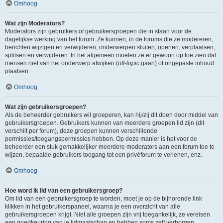
Omhoog
Wat zijn Moderators?
Moderators zijn gebruikers of gebruikersgroepen die in staan voor de
dagelijkse werking van het forum. Ze kunnen, in de forums die ze modereren,
berichten wijzigen en verwijderen; onderwerpen sluiten, openen, verplaatsen,
splitsen en verwijderen. In het algemeen moeten ze er gewoon op toe zien dat
mensen niet van het onderwerp afwijken (
off-topic
gaan) of ongepaste inhoud
plaatsen.
Omhoog
Wat zijn gebruikersgroepen?
Als de beheerder gebruikers wil groeperen, kan hij/zij dit doen door middel van
gebruikersgroepen. Gebruikers kunnen van meerdere groepen lid zijn (dit
verschilt per forum), deze groepen kunnen verschillende
permissies/toegangspermissies hebben. Op deze manier is het voor de
beheerder een stuk gemakkelijker meerdere moderators aan een forum toe te
wijzen, bepaalde gebruikers toegang tot een privéforum te verlenen, enz.
Omhoog
Hoe word ik lid van een gebruikersgroep?
Om lid van een gebruikersgroep te worden, moet je op de bijhorende link
klikken in het gebruikerspaneel, waarna je een overzicht van alle
gebruikersgroepen krijgt. Niet alle groepen zijn vrij toegankelijk, ze vereisen
een goedkeuring van je lidmaatschap en hebben soms zelf verborgen