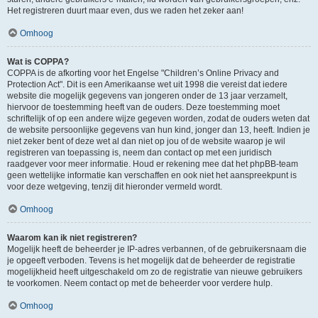
Het registreren duurt maar even, dus we raden het zeker aan!
Omhoog
Wat is COPPA?
COPPA is de afkorting voor het Engelse "Children’s Online Privacy and
Protection Act". Dit is een Amerikaanse wet uit 1998 die vereist dat iedere
website die mogelijk gegevens van jongeren onder de 13 jaar verzamelt,
hiervoor de toestemming heeft van de ouders. Deze toestemming moet
schriftelijk of op een andere wijze gegeven worden, zodat de ouders weten dat
de website persoonlijke gegevens van hun kind, jonger dan 13, heeft. Indien je
niet zeker bent of deze wet al dan niet op jou of de website waarop je wil
registreren van toepassing is, neem dan contact op met een juridisch
raadgever voor meer informatie. Houd er rekening mee dat het phpBB-team
geen wettelijke informatie kan verschaffen en ook niet het aanspreekpunt is
voor deze wetgeving, tenzij dit hieronder vermeld wordt.
Omhoog
Waarom kan ik niet registreren?
Mogelijk heeft de beheerder je IP-adres verbannen, of de gebruikersnaam die
je opgeeft verboden. Tevens is het mogelijk dat de beheerder de registratie
mogelijkheid heeft uitgeschakeld om zo de registratie van nieuwe gebruikers
te voorkomen. Neem contact op met de beheerder voor verdere hulp.
Omhoog