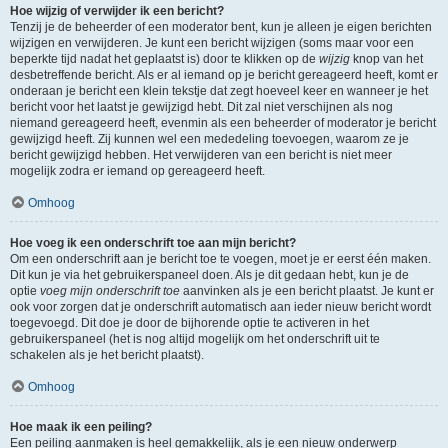
Hoe wijzig of verwijder ik een bericht?
Tenzij je de beheerder of een moderator bent, kun je alleen je eigen berichten
wijzigen en verwijderen. Je kunt een bericht wijzigen (soms maar voor een
beperkte tijd nadat het geplaatst is) door te klikken op de
wijzig
knop van het
desbetreffende bericht. Als er al iemand op je bericht gereageerd heeft, komt er
onderaan je bericht een klein tekstje dat zegt hoeveel keer en wanneer je het
bericht voor het laatst je gewijzigd hebt. Dit zal niet verschijnen als nog
niemand gereageerd heeft, evenmin als een beheerder of moderator je bericht
gewijzigd heeft. Zij kunnen wel een mededeling toevoegen, waarom ze je
bericht gewijzigd hebben. Het verwijderen van een bericht is niet meer
mogelijk zodra er iemand op gereageerd heeft.
Omhoog
Hoe voeg ik een onderschrift toe aan mijn bericht?
Om een onderschrift aan je bericht toe te voegen, moet je er eerst één maken.
Dit kun je via het gebruikerspaneel doen. Als je dit gedaan hebt, kun je de
optie
voeg mijn onderschrift toe
aanvinken als je een bericht plaatst. Je kunt er
ook voor zorgen dat je onderschrift automatisch aan ieder nieuw bericht wordt
toegevoegd. Dit doe je door de bijhorende optie te activeren in het
gebruikerspaneel (het is nog altijd mogelijk om het onderschrift uit te
schakelen als je het bericht plaatst).
Omhoog
Hoe maak ik een peiling?
Een peiling aanmaken is heel gemakkelijk, als je een nieuw onderwerp