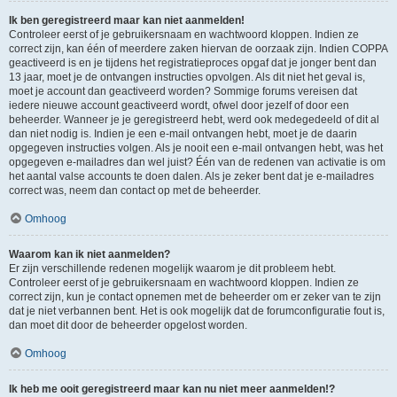
Ik ben geregistreerd maar kan niet aanmelden!
Controleer eerst of je gebruikersnaam en wachtwoord kloppen. Indien ze
correct zijn, kan één of meerdere zaken hiervan de oorzaak zijn. Indien COPPA
geactiveerd is en je tijdens het registratieproces opgaf dat je jonger bent dan
13 jaar, moet je de ontvangen instructies opvolgen. Als dit niet het geval is,
moet je account dan geactiveerd worden? Sommige forums vereisen dat
iedere nieuwe account geactiveerd wordt, ofwel door jezelf of door een
beheerder. Wanneer je je geregistreerd hebt, werd ook medegedeeld of dit al
dan niet nodig is. Indien je een e-mail ontvangen hebt, moet je de daarin
opgegeven instructies volgen. Als je nooit een e-mail ontvangen hebt, was het
opgegeven e-mailadres dan wel juist? Één van de redenen van activatie is om
het aantal valse accounts te doen dalen. Als je zeker bent dat je e-mailadres
correct was, neem dan contact op met de beheerder.
Omhoog
Waarom kan ik niet aanmelden?
Er zijn verschillende redenen mogelijk waarom je dit probleem hebt.
Controleer eerst of je gebruikersnaam en wachtwoord kloppen. Indien ze
correct zijn, kun je contact opnemen met de beheerder om er zeker van te zijn
dat je niet verbannen bent. Het is ook mogelijk dat de forumconfiguratie fout is,
dan moet dit door de beheerder opgelost worden.
Omhoog
Ik heb me ooit geregistreerd maar kan nu niet meer aanmelden!?