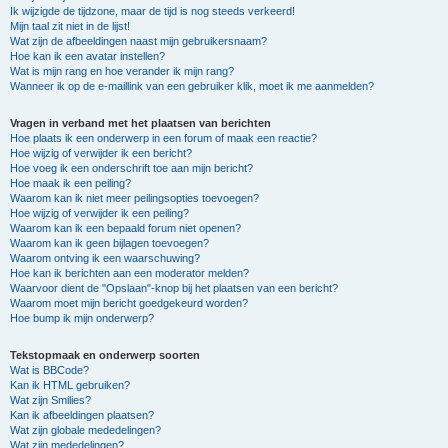
Ik wijzigde de tijdzone, maar de tijd is nog steeds verkeerd!
Mijn taal zit niet in de lijst!
Wat zijn de afbeeldingen naast mijn gebruikersnaam?
Hoe kan ik een avatar instellen?
Wat is mijn rang en hoe verander ik mijn rang?
Wanneer ik op de e-maillink van een gebruiker klik, moet ik me aanmelden?
Vragen in verband met het plaatsen van berichten
Hoe plaats ik een onderwerp in een forum of maak een reactie?
Hoe wijzig of verwijder ik een bericht?
Hoe voeg ik een onderschrift toe aan mijn bericht?
Hoe maak ik een peiling?
Waarom kan ik niet meer peilingsopties toevoegen?
Hoe wijzig of verwijder ik een peiling?
Waarom kan ik een bepaald forum niet openen?
Waarom kan ik geen bijlagen toevoegen?
Waarom ontving ik een waarschuwing?
Hoe kan ik berichten aan een moderator melden?
Waarvoor dient de "Opslaan"-knop bij het plaatsen van een bericht?
Waarom moet mijn bericht goedgekeurd worden?
Hoe bump ik mijn onderwerp?
Tekstopmaak en onderwerp soorten
Wat is BBCode?
Kan ik HTML gebruiken?
Wat zijn Smilies?
Kan ik afbeeldingen plaatsen?
Wat zijn globale mededelingen?
Wat zijn mededelingen?