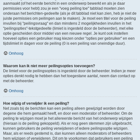
aanmaakt (of het eerste bericht in een onderwerp bewerkt en als je daar
permissies voor hebt) zou je een "voeg peiling toe" tabblad moeten zien
onderaan het berichten-gedeelte (als je dit tabblad niet kan zien, heb je niet de
juiste permissies om peilingen aan te maken). Je moet een titel voor de peiling
invullen bij "peilingsvraag" en dan minstens 2 mogelijkheden invullen in het
"peilingopties"-tekstgedeelte (limiet is ingesteld door de beheerder), met elke
optie gescheiden door middel van een nieuwe regel. Je kunt ook instellen
hoeveel opties een gebruiker mag kiezen onder "opties per gebruiker" en een
tijdslimiet in dagen voor de peiling (0 is een peiling van oneindige duur).
Omhoog
Waarom kan ik niet meer peilingsopties toevoegen?
De limiet voor de peilingsopties is ingesteld door de beheerder. Indien je meer
opties denkt nodig te hebben dan het toegestane aantal, neem dan contact op
met de beheerder.
Omhoog
Hoe wijzig of verwijder ik een peiling?
Net zoals bij de berichten kan een peiling alleen gewijzigd worden door
degene die hem gemaakt heeft, en door een moderator of beheerder. Om de
peiling te wijzigen moet je het allereerste bericht van het onderwerp wijzigen
(hieraan is de peiling gekoppeld). Als er nog geen stemmen zijn uitgebracht,
kunnen gebruikers de peiling verwijderen of iedere peilingsoptie wijzigen.
Maar, als er reeds gestemd is, dan kunnen alleen moderators of beheerders
hem wijzigen of verwijderen. Dit om te voorkomen dat gebruikers een peiling