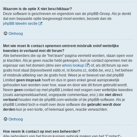
Waarom is de optie X niet beschikbaar?
Deze software is geschreven en eigendom van de phpBB-Groep. Als je denkt
dat een bepaalde optie toegevoegd moet worden, bezoek dan de
phpBB Ideeën sectie
.
Omhoog
Met wie moet ik contact opnemen omtrent misbruik en/of wettelijke
kwesties in verband met dit forum?
Alle beheerders die op de "het team"-pagina vermeld worden, staan open voor
je klachten. Als je geen reactie hebt gekregen, kun je contact opnemen met de
eigenaar van het domein (dmv een
whois lookup
) of, als dit forum op een
gratis host staat (bijvoorbeeld xsbb.nl, nl.forums.cc, dotbb.be, enz.), het beheer
of misbruik-afdeling van de gratis host. Wees je er bewust van dat phpBB
Limited
geen inspraak
heeft en dus in geen enkel geval aansprakelijk
gehouden kan worden over hoe, waar en door wie dit forum gebruikt wordt.
Neem
geen
contact op met phpBB Limited met vragen over wettelijke kwesties
(zoals aanspreekbaarheid, ongepaste commentaar, enz.) die
niet direct
verband
houden met de phpBB.com-website of de phpBB-software. Als je
phpBB Limited toch e-mailt over deze software die
gebruikt wordt door
derden
kun je een korte, of helemaal geen, reactie verwachten.
Omhoog
Hoe neem ik contact op met een beheerder?
Alle gebruikers van het forum kunnen gebruik maken van het “Contact”-