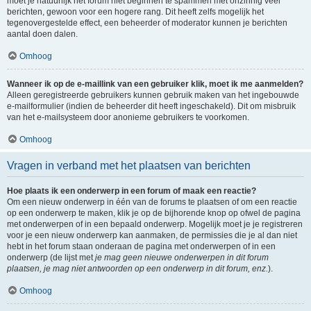
moet je natuurlijk het forum niet beginnen te spammen met onzinnig veel
berichten, gewoon voor een hogere rang. Dit heeft zelfs mogelijk het
tegenovergestelde effect, een beheerder of moderator kunnen je berichten
aantal doen dalen.
Omhoog
Wanneer ik op de e-maillink van een gebruiker klik, moet ik me aanmelden?
Alleen geregistreerde gebruikers kunnen gebruik maken van het ingebouwde
e-mailformulier (indien de beheerder dit heeft ingeschakeld). Dit om misbruik
van het e-mailsysteem door anonieme gebruikers te voorkomen.
Omhoog
Vragen in verband met het plaatsen van berichten
Hoe plaats ik een onderwerp in een forum of maak een reactie?
Om een nieuw onderwerp in één van de forums te plaatsen of om een reactie
op een onderwerp te maken, klik je op de bijhorende knop op ofwel de pagina
met onderwerpen of in een bepaald onderwerp. Mogelijk moet je je registreren
voor je een nieuw onderwerp kan aanmaken, de permissies die je al dan niet
hebt in het forum staan onderaan de pagina met onderwerpen of in een
onderwerp (de lijst met
je mag geen nieuwe onderwerpen in dit forum
plaatsen, je mag niet antwoorden op een onderwerp in dit forum, enz.
).
Omhoog