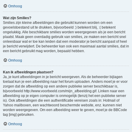
Omhoog
Wat zijn Smilies?
Smilies zijn kleine afbeeldingen die gebruikt kunnen worden om een
gevoelstoestand uit te drukken, bijvoorbeeld :) betekent blij, :( betekent
ongelukkig. Alle beschikbare smilies worden weergegeven als je een bericht
plaatst. Maak geen overdadig gebruik van smilies, ze maken een bericht snel
onleesbaar wat er toe kan leiden dat een moderator je bericht aanpast of heel
je bericht verwijdert. De beheerder kan ook een maximaal aantal smilies, dat in
een bericht gebruikt mag worden, bepaald hebben.
Omhoog
Kan ik afbeeldingen plaatsen?
Ja, je kunt afbeeldingen in je bericht weergeven. Als de beheerder bijlagen
toelaat kun je een afbeelding naar het forum uploaden. Anders moet je er voor
zorgen dat de afbeelding op een andere publieke server beschikbaar is,
bijvoorbeeld http://www.voorbeeld.com/mijn_afbeelding.gif. Linken naar een
afbeelding op je eigen computer is onmogelijk (tenzij het een publieke server
is). Ook afbeeldingen die een authentificatie vereisen zoals in: Hotmail of
Yahoo mailboxen, een wachtwoord beschermde website, enz. kunnen niet
worden weergegeven. Om een afbeelding weer te geven, moet je de BBCode
tag [img] gebruiken.
Omhoog