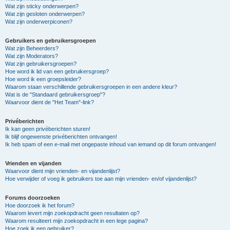
Wat zijn sticky onderwerpen?
Wat zijn gesloten onderwerpen?
Wat zijn onderwerpiconen?
Gebruikers en gebruikersgroepen
Wat zijn Beheerders?
Wat zijn Moderators?
Wat zijn gebruikersgroepen?
Hoe word ik lid van een gebruikersgroep?
Hoe word ik een groepsleider?
Waarom staan verschillende gebruikersgroepen in een andere kleur?
Wat is de "Standaard gebruikersgroep"?
Waarvoor dient de "Het Team"-link?
Privéberichten
Ik kan geen privéberichten sturen!
Ik blijf ongewenste privéberichten ontvangen!
Ik heb spam of een e-mail met ongepaste inhoud van iemand op dit forum ontvangen!
Vrienden en vijanden
Waarvoor dient mijn vrienden- en vijandenlijst?
Hoe verwijder of voeg ik gebruikers toe aan mijn vrienden- en/of vijandenlijst?
Forums doorzoeken
Hoe doorzoek ik het forum?
Waarom levert mijn zoekopdracht geen resultaten op?
Waarom resulteert mijn zoekopdracht in een lege pagina?
Hoe zoek ik een gebruiker?