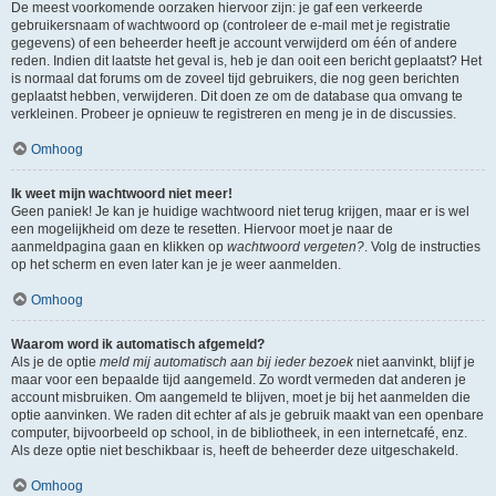
De meest voorkomende oorzaken hiervoor zijn: je gaf een verkeerde
gebruikersnaam of wachtwoord op (controleer de e-mail met je registratie
gegevens) of een beheerder heeft je account verwijderd om één of andere
reden. Indien dit laatste het geval is, heb je dan ooit een bericht geplaatst? Het
is normaal dat forums om de zoveel tijd gebruikers, die nog geen berichten
geplaatst hebben, verwijderen. Dit doen ze om de database qua omvang te
verkleinen. Probeer je opnieuw te registreren en meng je in de discussies.
Omhoog
Ik weet mijn wachtwoord niet meer!
Geen paniek! Je kan je huidige wachtwoord niet terug krijgen, maar er is wel
een mogelijkheid om deze te resetten. Hiervoor moet je naar de
aanmeldpagina gaan en klikken op
wachtwoord vergeten?
. Volg de instructies
op het scherm en even later kan je je weer aanmelden.
Omhoog
Waarom word ik automatisch afgemeld?
Als je de optie
meld mij automatisch aan bij ieder bezoek
niet aanvinkt, blijf je
maar voor een bepaalde tijd aangemeld. Zo wordt vermeden dat anderen je
account misbruiken. Om aangemeld te blijven, moet je bij het aanmelden die
optie aanvinken. We raden dit echter af als je gebruik maakt van een openbare
computer, bijvoorbeeld op school, in de bibliotheek, in een internetcafé, enz.
Als deze optie niet beschikbaar is, heeft de beheerder deze uitgeschakeld.
Omhoog