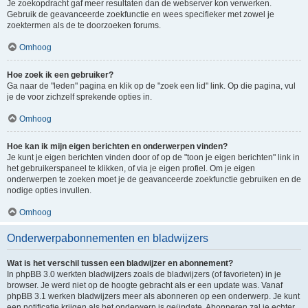
Je zoekopdracht gaf meer resultaten dan de webserver kon verwerken.
Gebruik de geavanceerde zoekfunctie en wees specifieker met zowel je
zoektermen als de te doorzoeken forums.
Omhoog
Hoe zoek ik een gebruiker?
Ga naar de "leden" pagina en klik op de "zoek een lid" link. Op die pagina, vul
je de voor zichzelf sprekende opties in.
Omhoog
Hoe kan ik mijn eigen berichten en onderwerpen vinden?
Je kunt je eigen berichten vinden door of op de "toon je eigen berichten" link in
het gebruikerspaneel te klikken, of via je eigen profiel. Om je eigen
onderwerpen te zoeken moet je de geavanceerde zoekfunctie gebruiken en de
nodige opties invullen.
Omhoog
Onderwerpabonnementen en bladwijzers
Wat is het verschil tussen een bladwijzer en abonnement?
In phpBB 3.0 werkten bladwijzers zoals de bladwijzers (of favorieten) in je
browser. Je werd niet op de hoogte gebracht als er een update was. Vanaf
phpBB 3.1 werken bladwijzers meer als abonneren op een onderwerp. Je kunt
een notificatie krijgen als het onderwerp is geüpdate. Abonneren zal je echter