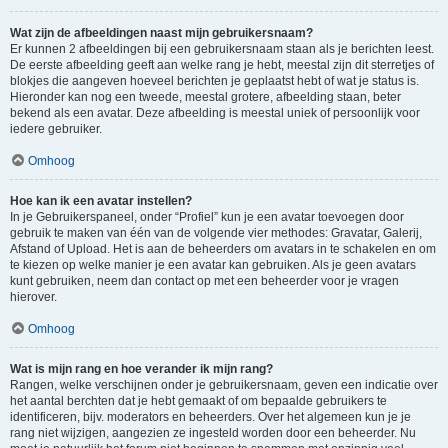
Wat zijn de afbeeldingen naast mijn gebruikersnaam?
Er kunnen 2 afbeeldingen bij een gebruikersnaam staan als je berichten leest.
De eerste afbeelding geeft aan welke rang je hebt, meestal zijn dit sterretjes of
blokjes die aangeven hoeveel berichten je geplaatst hebt of wat je status is.
Hieronder kan nog een tweede, meestal grotere, afbeelding staan, beter
bekend als een avatar. Deze afbeelding is meestal uniek of persoonlijk voor
iedere gebruiker.
Omhoog
Hoe kan ik een avatar instellen?
In je Gebruikerspaneel, onder “Profiel” kun je een avatar toevoegen door
gebruik te maken van één van de volgende vier methodes: Gravatar, Galerij,
Afstand of Upload. Het is aan de beheerders om avatars in te schakelen en om
te kiezen op welke manier je een avatar kan gebruiken. Als je geen avatars
kunt gebruiken, neem dan contact op met een beheerder voor je vragen
hierover.
Omhoog
Wat is mijn rang en hoe verander ik mijn rang?
Rangen, welke verschijnen onder je gebruikersnaam, geven een indicatie over
het aantal berchten dat je hebt gemaakt of om bepaalde gebruikers te
identificeren, bijv. moderators en beheerders. Over het algemeen kun je je
rang niet wijzigen, aangezien ze ingesteld worden door een beheerder. Nu