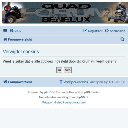
| QFB |
Hét quadforum van de Benelux
V&A
Registreer
Aanmelden
Z
Forumoverzicht
o
Verwijder cookies
e
k
Weet je zeker dat je alle cookies ingesteld door dit forum wil verwijderen?
Forumoverzicht
Verwijder cookies
Alle tijden zijn
UTC+01:00
Powered by
phpBB
® Forum Software © phpBB Limited
Nederlandse vertaling door
phpBB.nl
.
Privacy
|
Gebruikersvoorwaarden