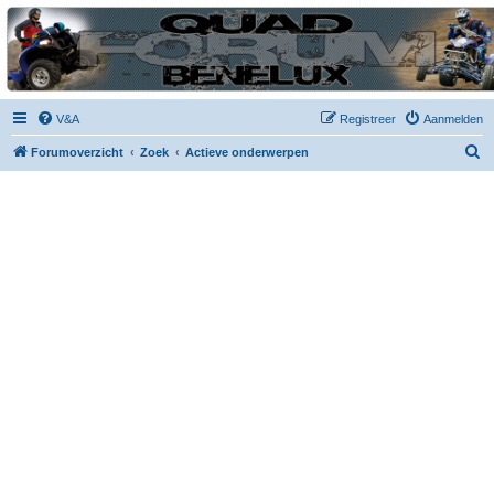
| QFB |
Hét quadforum van de Benelux
V&A
Registreer
Aanmelden
Z
Forumoverzicht
Zoek
Actieve onderwerpen
o
e
k