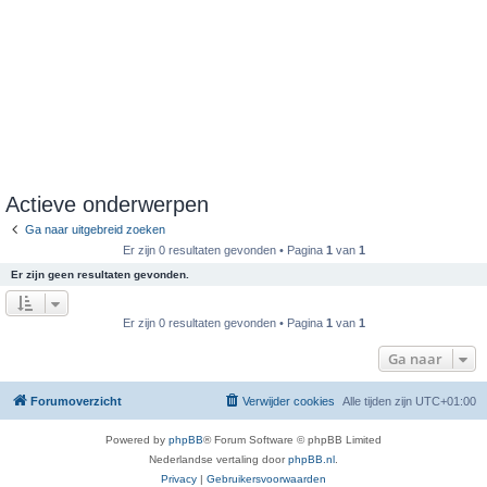
Actieve onderwerpen
Ga naar uitgebreid zoeken
Er zijn 0 resultaten gevonden • Pagina
1
van
1
Er zijn geen resultaten gevonden.
Er zijn 0 resultaten gevonden • Pagina
1
van
1
Ga naar
Forumoverzicht
Verwijder cookies
Alle tijden zijn
UTC+01:00
Powered by
phpBB
® Forum Software © phpBB Limited
Nederlandse vertaling door
phpBB.nl
.
Privacy
|
Gebruikersvoorwaarden