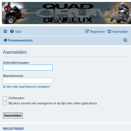
| QFB |
Hét quadforum van de Benelux
V&A
Registreer
Aanmelden
Z
Forumoverzicht
o
Aanmelden
e
k
Gebruikersnaam:
Wachtwoord:
Ik ben mijn wachtwoord vergeten
Onthouden
Mij deze sessie niet weergeven in de lijst met online gebruikers
REGISTREER