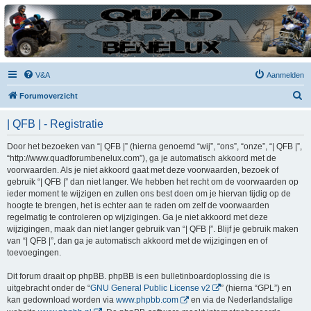
| QFB |
Hét quadforum van de Benelux
V&A
Aanmelden
Z
Forumoverzicht
o
| QFB | - Registratie
e
k
Door het bezoeken van “| QFB |” (hierna genoemd “wij”, “ons”, “onze”, “| QFB |”,
“http://www.quadforumbenelux.com”), ga je automatisch akkoord met de
voorwaarden. Als je niet akkoord gaat met deze voorwaarden, bezoek of
gebruik “| QFB |” dan niet langer. We hebben het recht om de voorwaarden op
ieder moment te wijzigen en zullen ons best doen om je hiervan tijdig op de
hoogte te brengen, het is echter aan te raden om zelf de voorwaarden
regelmatig te controleren op wijzigingen. Ga je niet akkoord met deze
wijzigingen, maak dan niet langer gebruik van “| QFB |”. Blijf je gebruik maken
van “| QFB |”, dan ga je automatisch akkoord met de wijzigingen en of
toevoegingen.
Dit forum draait op phpBB. phpBB is een bulletinboardoplossing die is
uitgebracht onder de “
GNU General Public License v2
” (hierna “GPL”) en
kan gedownload worden via
www.phpbb.com
en via de Nederlandstalige