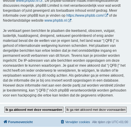
website
www.phpbb.nl
. De phpBB-software maakt internetgebaseerde
discussies mogelijk. phpBB Limited is niet verantwoordelijk voor wat wordt
toegestaan of juist geweigerd als toelaatbare inhoud en/of gedrag. Meer
informatie over phpBB kun je vinden op
https://www.phpbb.com/
of de
Nederlandstalige website
www.phpbb.nl
.
Je verklaart geen berichten te plaatsen die kwetsend, obsceen, vulgair,
lasterlijk, haatdragend, dreigend, seksueel georiënteerd of enig ander
materiaal bevat die de wetten van je eigen land, het land waar “| QFB |” is
gehost of internationale wetgeving kunnen schenden. Het plaatsen van
dergelijke berichten kan ertoe leiden dat je met onmiddellijke ingang en
permanent wordt verbannen van dit forum. Tevens kan je provider worden
ingelicht. De IP-adressen van alle berichten worden opgeslagen om deze
voorwaarden te kunnen waarborgen. Je gaat er mee akkoord dat “| QFB |” het
recht heeft om ieder onderwerp te verwijderen, te wijzigen, te sluiten of te
verplaatsen wanneer zij dit nodig achten. Als gebruiker ga je ermee akkoord,
dat de informatie die je bij ons invoert wordt opgeslagen in een database.
Hoewel deze informatie niet aan een derde partij zal worden verstrekt zónder
je toestemming, kan “| QFB |” nóch phpBB verantwoordelijk worden gehouden
voor een hackpoging die ertoe kan leiden dat de gegevens vrijkomen.
Forumoverzicht
Verwijder cookies
Alle tijden zijn
UTC+01:00