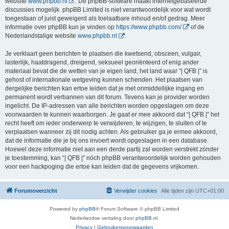
website
www.phpbb.nl
. De phpBB-software maakt internetgebaseerde
discussies mogelijk. phpBB Limited is niet verantwoordelijk voor wat wordt
toegestaan of juist geweigerd als toelaatbare inhoud en/of gedrag. Meer
informatie over phpBB kun je vinden op
https://www.phpbb.com/
of de
Nederlandstalige website
www.phpbb.nl
.
Je verklaart geen berichten te plaatsen die kwetsend, obsceen, vulgair,
lasterlijk, haatdragend, dreigend, seksueel georiënteerd of enig ander
materiaal bevat die de wetten van je eigen land, het land waar “| QFB |” is
gehost of internationale wetgeving kunnen schenden. Het plaatsen van
dergelijke berichten kan ertoe leiden dat je met onmiddellijke ingang en
permanent wordt verbannen van dit forum. Tevens kan je provider worden
ingelicht. De IP-adressen van alle berichten worden opgeslagen om deze
voorwaarden te kunnen waarborgen. Je gaat er mee akkoord dat “| QFB |” het
recht heeft om ieder onderwerp te verwijderen, te wijzigen, te sluiten of te
verplaatsen wanneer zij dit nodig achten. Als gebruiker ga je ermee akkoord,
dat de informatie die je bij ons invoert wordt opgeslagen in een database.
Hoewel deze informatie niet aan een derde partij zal worden verstrekt zónder
je toestemming, kan “| QFB |” nóch phpBB verantwoordelijk worden gehouden
voor een hackpoging die ertoe kan leiden dat de gegevens vrijkomen.
Forumoverzicht
Verwijder cookies
Alle tijden zijn
UTC+01:00
Powered by
phpBB
® Forum Software © phpBB Limited
Nederlandse vertaling door
phpBB.nl
.
Privacy
|
Gebruikersvoorwaarden