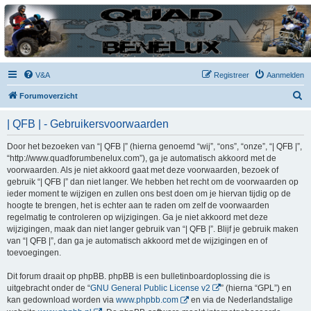
| QFB |
Hét quadforum van de Benelux
V&A
Registreer
Aanmelden
Z
Forumoverzicht
o
| QFB | - Gebruikersvoorwaarden
e
k
Door het bezoeken van “| QFB |” (hierna genoemd “wij”, “ons”, “onze”, “| QFB |”,
“http://www.quadforumbenelux.com”), ga je automatisch akkoord met de
voorwaarden. Als je niet akkoord gaat met deze voorwaarden, bezoek of
gebruik “| QFB |” dan niet langer. We hebben het recht om de voorwaarden op
ieder moment te wijzigen en zullen ons best doen om je hiervan tijdig op de
hoogte te brengen, het is echter aan te raden om zelf de voorwaarden
regelmatig te controleren op wijzigingen. Ga je niet akkoord met deze
wijzigingen, maak dan niet langer gebruik van “| QFB |”. Blijf je gebruik maken
van “| QFB |”, dan ga je automatisch akkoord met de wijzigingen en of
toevoegingen.
Dit forum draait op phpBB. phpBB is een bulletinboardoplossing die is
uitgebracht onder de “
GNU General Public License v2
” (hierna “GPL”) en
kan gedownload worden via
www.phpbb.com
en via de Nederlandstalige