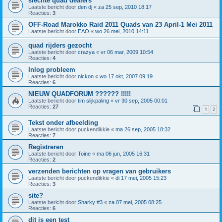
slechte quad dealers
Laatste bericht door
den dj
«
za 25 sep, 2010 18:17
Reacties:
3
OFF-Road Marokko Raid 2011 Quads van 23 April-1 Mei 2011
Laatste bericht door
EAO
«
wo 26 mei, 2010 14:11
quad rijders gezocht
Laatste bericht door
crazya
«
vr 06 mar, 2009 10:54
Reacties:
4
Inlog probleem
Laatste bericht door
nickon
«
wo 17 okt, 2007 09:19
Reacties:
6
NIEUW QUADFORUM ?????? !!!!!
Laatste bericht door
tim slijkpaling
«
vr 30 sep, 2005 00:01
Reacties:
27
1
2
Tekst onder afbeelding
Laatste bericht door
puckendikkie
«
ma 26 sep, 2005 18:32
Reacties:
7
Registreren
Laatste bericht door
Toine
«
ma 06 jun, 2005 16:31
Reacties:
2
verzenden berichten op vragen van gebruikers
Laatste bericht door
puckendikkie
«
di 17 mei, 2005 15:23
Reacties:
3
site?
Laatste bericht door
Sharky #3
«
za 07 mei, 2005 08:25
Reacties:
6
dit is een test