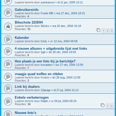
Laatste bericht door
yamkasuzi
«
di 11 jan, 2005 15:11
Gebruikersinfo
Laatste bericht door
Frank MB
«
ma 27 dec, 2004 18:31
Reacties:
4
Bikschote 22/8/04
Laatste bericht door
Skicks
«
ma 20 dec, 2004 15:18
Reacties:
31
1
2
3
Kalender
Laatste bericht door
Eddy
«
vr 12 nov, 2004 09:58
4 nieuwe albums + uitgebreide lijst met links
Laatste bericht door
Sg6
«
do 28 okt, 2004 18:59
Reacties:
8
Hoe plaats je een foto bij je berichtje?
Laatste bericht door
kovadest
«
wo 27 okt, 2004 13:59
Reacties:
7
vraagje quad treffen en rittden
Laatste bericht door
freakie
«
do 26 aug, 2004 12:09
Reacties:
2
Link bij dealers
Laatste bericht door
22jarige
«
di 27 jul, 2004 15:13
Enkele verbeteringen
Laatste bericht door
Ralph
«
vr 09 jul, 2004 09:24
Reacties:
16
1
2
Nieuwe foto's