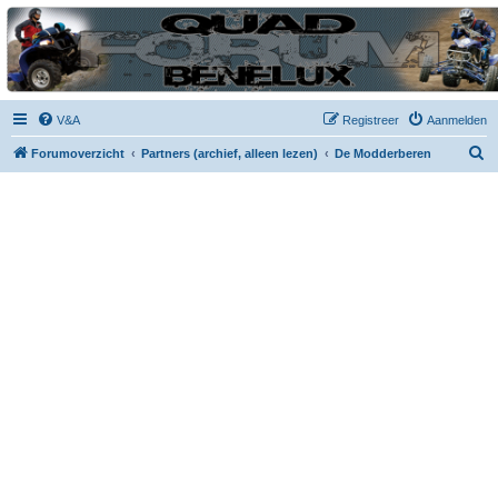
| QFB |
Hét quadforum van de Benelux
V&A
Registreer
Aanmelden
Z
Forumoverzicht
Partners (archief, alleen lezen)
De Modderberen
o
e
k