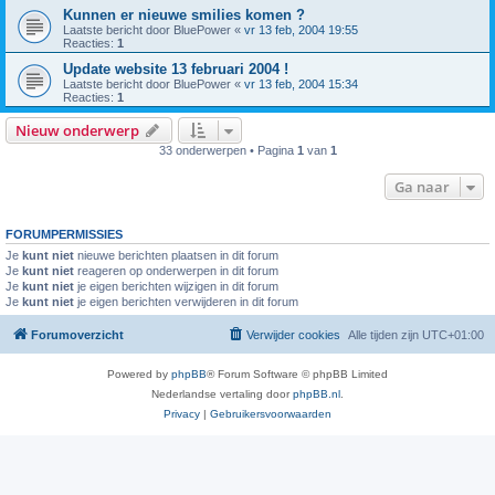
Kunnen er nieuwe smilies komen ?
Laatste bericht door
BluePower
«
vr 13 feb, 2004 19:55
Reacties:
1
Update website 13 februari 2004 !
Laatste bericht door
BluePower
«
vr 13 feb, 2004 15:34
Reacties:
1
Nieuw onderwerp
33 onderwerpen • Pagina
1
van
1
Ga naar
FORUMPERMISSIES
Je
kunt niet
nieuwe berichten plaatsen in dit forum
Je
kunt niet
reageren op onderwerpen in dit forum
Je
kunt niet
je eigen berichten wijzigen in dit forum
Je
kunt niet
je eigen berichten verwijderen in dit forum
Forumoverzicht
Verwijder cookies
Alle tijden zijn
UTC+01:00
Powered by
phpBB
® Forum Software © phpBB Limited
Nederlandse vertaling door
phpBB.nl
.
Privacy
|
Gebruikersvoorwaarden