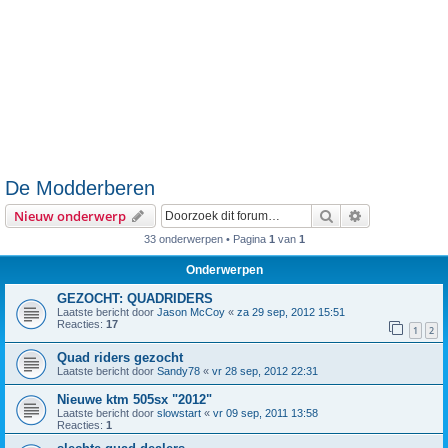
De Modderberen
Zoek
Uitgebreid z
Nieuw onderwerp
33 onderwerpen • Pagina
1
van
1
Onderwerpen
GEZOCHT: QUADRIDERS
Laatste bericht door
Jason McCoy
«
za 29 sep, 2012 15:51
Reacties:
17
1
2
Quad riders gezocht
Laatste bericht door
Sandy78
«
vr 28 sep, 2012 22:31
Nieuwe ktm 505sx "2012"
Laatste bericht door
slowstart
«
vr 09 sep, 2011 13:58
Reacties:
1