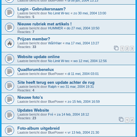
Laatste bericht door
BluePower
«
di 08 jun, 2004 13:13
Login - Gebruikersnaam?
Laatste bericht door
No Limit W-tec
«
zo 30 mei, 2004 13:00
Reacties:
5
Nieuwe rubriek met artikels !
Laatste bericht door
HUMMER
«
do 27 mei, 2004 10:50
Reacties:
7
Prijzen member?
Laatste bericht door
Wå®®iør
«
ma 17 mei, 2004 13:27
Reacties:
33
1
2
3
Website update online
Laatste bericht door
No Limit W-tec
«
wo 12 mei, 2004 12:56
Quadforumbenelux
Laatste bericht door
BluePower
«
di 11 mei, 2004 03:01
Site heeft terug een update achter de rug
Laatste bericht door
Ralph
«
wo 31 mar, 2004 19:31
Reacties:
4
Nieuwe foto's
Laatste bericht door
BluePower
«
zo 15 feb, 2004 16:59
Updates Website
Laatste bericht door
Fré
«
za 14 feb, 2004 18:12
Reacties:
23
1
2
Foto-album uitgebreid
Laatste bericht door
BluePower
«
vr 13 feb, 2004 21:30