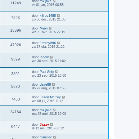
door
mx jake
11249
vr 01 jan, 2016 00:55
door
killroy1488
7593
zo 06 dec, 2015 21:35
door
Minyi
18896
wo 21 okt, 2015 22:19
door
Jeffreyb96
47926
za 17 okt, 2015 21:22
door
Iedow
9599
wo 30 sep, 2015 11:02
door
Paul Snip
3801
wo 23 sep, 2015 16:50
door
dave88
5680
do 27 aug, 2015 07:55
door
Jason McCoy
7468
wo 08 jul, 2015 11:43
door
mx jake
34164
ma 25 mei, 2015 19:00
door
Jazzy
6447
di 12 mei, 2015 06:12
door
minivtec