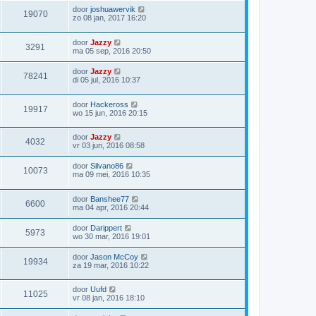
door
joshuawervik
19070
zo 08 jan, 2017 16:20
door
Jazzy
3291
ma 05 sep, 2016 20:50
door
Jazzy
78241
di 05 jul, 2016 10:37
door
Hackeross
19917
wo 15 jun, 2016 20:15
door
Jazzy
4032
vr 03 jun, 2016 08:58
door
Silvano86
10073
ma 09 mei, 2016 10:35
door
Banshee77
6600
ma 04 apr, 2016 20:44
door
Darippert
5973
wo 30 mar, 2016 19:01
door
Jason McCoy
19934
za 19 mar, 2016 10:22
door
Uufd
11025
vr 08 jan, 2016 18:10