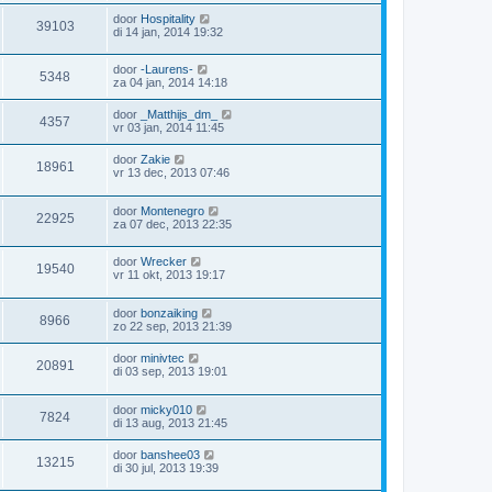
door
Hospitality
39103
di 14 jan, 2014 19:32
door
-Laurens-
5348
za 04 jan, 2014 14:18
door
_Matthijs_dm_
4357
vr 03 jan, 2014 11:45
door
Zakie
18961
vr 13 dec, 2013 07:46
door
Montenegro
22925
za 07 dec, 2013 22:35
door
Wrecker
19540
vr 11 okt, 2013 19:17
door
bonzaiking
8966
zo 22 sep, 2013 21:39
door
minivtec
20891
di 03 sep, 2013 19:01
door
micky010
7824
di 13 aug, 2013 21:45
door
banshee03
13215
di 30 jul, 2013 19:39