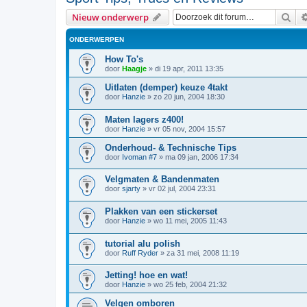
Zoe
Nieuw onderwerp
ONDERWERPEN
How To's
door
Haagje
»
di 19 apr, 2011 13:35
Uitlaten (demper) keuze 4takt
door
Hanzie
»
zo 20 jun, 2004 18:30
Maten lagers z400!
door
Hanzie
»
vr 05 nov, 2004 15:57
Onderhoud- & Technische Tips
door
Ivoman #7
»
ma 09 jan, 2006 17:34
Velgmaten & Bandenmaten
door
sjarty
»
vr 02 jul, 2004 23:31
Plakken van een stickerset
door
Hanzie
»
wo 11 mei, 2005 11:43
tutorial alu polish
door
Ruff Ryder
»
za 31 mei, 2008 11:19
Jetting! hoe en wat!
door
Hanzie
»
wo 25 feb, 2004 21:32
Velgen omboren