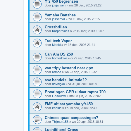
Yfz 450 begrenzen
door
josjansen
»
ma 28 dec, 2015 23:22
Yamaha Banshee
door
jesseevd
»
zo 15 nov, 2015 23:15
Crossbrillen
door
Karperblues
»
vr 15 mar, 2013 13:07
Trailtech Vapor
door
Meeki
»
vr 15 dec, 2006 21:41
Can Am DS 250
door
homerlove
»
di 29 sep, 2015 16:45
van tripy bestand naar gpx
door
remco
»
wo 23 sep, 2015 16:32
asv hendels. imitatie??
door
davidg40
»
vr 31 jul, 2015 00:09
Ervaringen GPR uitlaat raptor 700
door
Gasc0ow
»
ma 08 jun, 2015 22:02
FMF uitlaat yamaha yfz450
door
keesie
»
zo 19 dec, 2004 09:30
Chinese quad aanpassingen?
door
Thijmen156
»
wo 29 apr, 2015 10:31
Luchtfilters! Cross