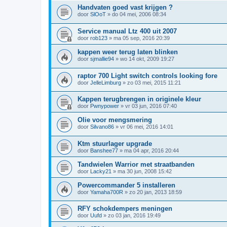
Handvaten goed vast krijgen ?
door
SlOoT
»
do 04 mei, 2006 08:34
Service manual Ltz 400 uit 2007
door
rob123
»
ma 05 sep, 2016 20:39
kappen weer terug laten blinken
door
sjmallie94
»
wo 14 okt, 2009 19:27
raptor 700 Light switch controls looking fore
door
JelleLimburg
»
zo 03 mei, 2015 11:21
Kappen terugbrengen in originele kleur
door
Pwnypower
»
vr 03 jun, 2016 07:40
Olie voor mengsmering
door
Silvano86
»
vr 06 mei, 2016 14:01
Ktm stuurlager upgrade
door
Banshee77
»
ma 04 apr, 2016 20:44
Tandwielen Warrior met straatbanden
door
Lacky21
»
ma 30 jun, 2008 15:42
Powercommander 5 installeren
door
Yamaha700R
»
zo 20 jan, 2013 18:59
RFY schokdempers meningen
door
Uufd
»
zo 03 jan, 2016 19:49