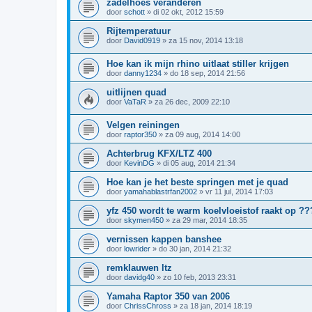
zadelhoes veranderen
door
schott
»
di 02 okt, 2012 15:59
Rijtemperatuur
door
David0919
»
za 15 nov, 2014 13:18
Hoe kan ik mijn rhino uitlaat stiller krijgen
door
danny1234
»
do 18 sep, 2014 21:56
uitlijnen quad
door
VaTaR
»
za 26 dec, 2009 22:10
Velgen reiningen
door
raptor350
»
za 09 aug, 2014 14:00
Achterbrug KFX/LTZ 400
door
KevinDG
»
di 05 aug, 2014 21:34
Hoe kan je het beste springen met je quad
door
yamahablastrfan2002
»
vr 11 jul, 2014 17:03
yfz 450 wordt te warm koelvloeistof raakt op ?
door
skymen450
»
za 29 mar, 2014 18:35
vernissen kappen banshee
door
lowrider
»
do 30 jan, 2014 21:32
remklauwen ltz
door
davidg40
»
zo 10 feb, 2013 23:31
Yamaha Raptor 350 van 2006
door
ChrissChross
»
za 18 jan, 2014 18:19