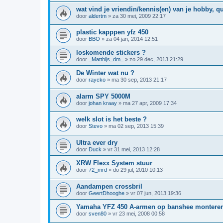
wat vind je vriendin/kennis(en) van je hobby, q
door
aldertm
»
za 30 mei, 2009 22:17
plastic kapppen yfz 450
door
BBO
»
za 04 jan, 2014 12:51
loskomende stickers ?
door
_Matthijs_dm_
»
zo 29 dec, 2013 21:29
De Winter wat nu ?
door
raycko
»
ma 30 sep, 2013 21:17
alarm SPY 5000M
door
johan kraay
»
ma 27 apr, 2009 17:34
welk slot is het beste ?
door
Stevo
»
ma 02 sep, 2013 15:39
Ultra ever dry
door
Duck
»
vr 31 mei, 2013 12:28
XRW Flexx System stuur
door
72_mrd
»
do 29 jul, 2010 10:13
Aandampen crossbril
door
GeertDhooghe
»
vr 07 jun, 2013 19:36
Yamaha YFZ 450 A-armen op banshee montere
door
sven80
»
vr 23 mei, 2008 00:58