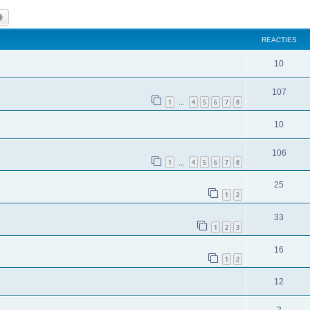
k
Uitgebreid zoeken
REACTIES
10
107
1
4
5
6
7
8
…
10
106
1
4
5
6
7
8
…
25
1
2
33
1
2
3
16
1
2
12