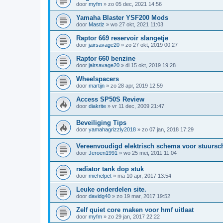
door
myfm
»
zo 05 dec, 2021 14:56
Yamaha Blaster YSF200 Mods
door
Mastiz
»
wo 27 okt, 2021 11:03
Raptor 669 reservoir slangetje
door
jairsavage20
»
zo 27 okt, 2019 00:27
Raptor 660 benzine
door
jairsavage20
»
di 15 okt, 2019 19:28
Wheelspacers
door
martijn
»
zo 28 apr, 2019 12:59
Access SP50S Review
door
diakrite
»
vr 11 dec, 2009 21:47
Beveiliging Tips
door
yamahagrizzly2018
»
zo 07 jan, 2018 17:29
Vereenvoudigd elektrisch schema voor stuursc
door
Jeroen1991
»
wo 25 mei, 2011 11:04
radiator tank dop stuk
door
michelpet
»
ma 10 apr, 2017 13:54
Leuke onderdelen site.
door
davidg40
»
zo 19 mar, 2017 19:52
Zelf quiet core maken voor hmf uitlaat
door
myfm
»
zo 29 jan, 2017 22:22