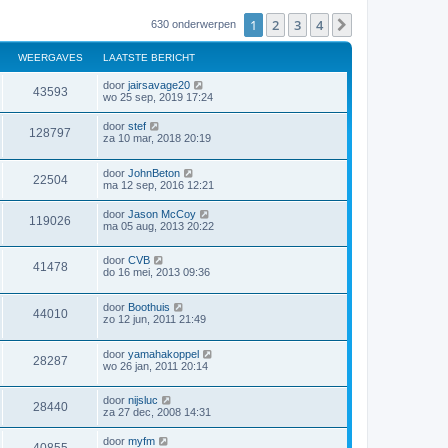
1
2
3
4
Volgende
630 onderwerpen
WEERGAVES
LAATSTE BERICHT
door
jairsavage20
43593
wo 25 sep, 2019 17:24
door
stef
128797
za 10 mar, 2018 20:19
door
JohnBeton
22504
ma 12 sep, 2016 12:21
door
Jason McCoy
119026
ma 05 aug, 2013 20:22
door
CVB
41478
do 16 mei, 2013 09:36
door
Boothuis
44010
zo 12 jun, 2011 21:49
door
yamahakoppel
28287
wo 26 jan, 2011 20:14
door
nijsluc
28440
za 27 dec, 2008 14:31
door
myfm