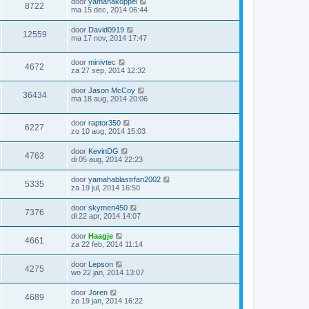
door
yamahakoppel
8722
ma 15 dec, 2014 06:44
door
David0919
12559
ma 17 nov, 2014 17:47
door
minivtec
4672
za 27 sep, 2014 12:32
door
Jason McCoy
36434
ma 18 aug, 2014 20:06
door
raptor350
6227
zo 10 aug, 2014 15:03
door
KevinDG
4763
di 05 aug, 2014 22:23
door
yamahablastrfan2002
5335
za 19 jul, 2014 16:50
door
skymen450
7376
di 22 apr, 2014 14:07
door
Haagje
4661
za 22 feb, 2014 11:14
door
Lepson
4275
wo 22 jan, 2014 13:07
door
Joren
4689
zo 19 jan, 2014 16:22