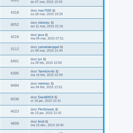
4365
do 07 mei, 2015 15:53
door
max7695
4318
za 28 mar, 2015 19:29
door
minivtec
8052
wo 11 mar, 2015 22:16
door
java
4216
ma 09 mar, 2015 07:51
door
yamahakoppel
3112
zo 08 mar, 2015 21:44
door
jvs
6401
za 28 feb, 2015 10:50
door
Yannickvds
6395
ma 16 feb, 2015 22:59
door
minivtec
9494
wo 04 feb, 2015 13:51
door
David0919
6036
vr 16 jan, 2015 10:31
door
PimSmeets
4023
do 15 jan, 2015 21:42
door
ferdi
4609
ma 15 dec, 2014 18:40