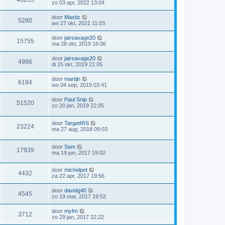
40855
zo 03 apr, 2022 13:04
door
Mastiz
5280
wo 27 okt, 2021 11:03
door
jairsavage20
15755
ma 28 okt, 2019 16:06
door
jairsavage20
4986
di 15 okt, 2019 21:05
door
martijn
6184
wo 04 sep, 2019 03:41
door
Paul Snip
51520
zo 20 jan, 2019 22:05
door
TargetIRS
23224
ma 27 aug, 2018 09:03
door
Sam
17939
ma 19 jun, 2017 19:02
door
michelpet
4432
za 22 apr, 2017 19:56
door
davidg40
4545
zo 19 mar, 2017 19:52
door
myfm
3712
zo 29 jan, 2017 22:22