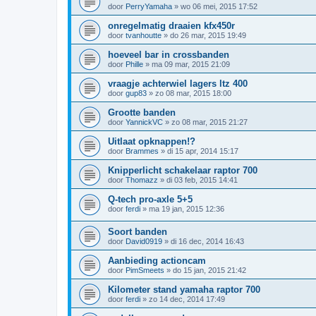
door
PerryYamaha
»
wo 06 mei, 2015 17:52
onregelmatig draaien kfx450r
door
tvanhoutte
»
do 26 mar, 2015 19:49
hoeveel bar in crossbanden
door
Phille
»
ma 09 mar, 2015 21:09
vraagje achterwiel lagers ltz 400
door
gup83
»
zo 08 mar, 2015 18:00
Grootte banden
door
YannickVC
»
zo 08 mar, 2015 21:27
Uitlaat opknappen!?
door
Brammes
»
di 15 apr, 2014 15:17
Knipperlicht schakelaar raptor 700
door
Thomazz
»
di 03 feb, 2015 14:41
Q-tech pro-axle 5+5
door
ferdi
»
ma 19 jan, 2015 12:36
Soort banden
door
David0919
»
di 16 dec, 2014 16:43
Aanbieding actioncam
door
PimSmeets
»
do 15 jan, 2015 21:42
Kilometer stand yamaha raptor 700
door
ferdi
»
zo 14 dec, 2014 17:49