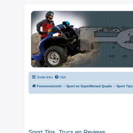
| QFB |
Hét quadforum van de Benelux
Snelle links
V&A
Forumoverzicht
Sport en SuperMotard Quads
Sport Tips
Sport Tips, Trucs en Reviews