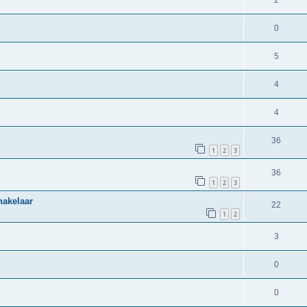
2
0
5
4
4
36
1
2
3
36
1
2
3
hakelaar
22
1
2
3
0
0