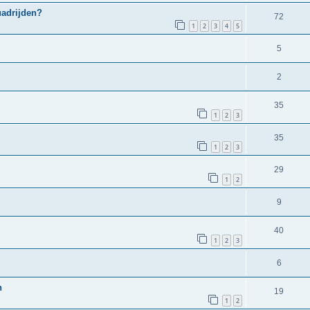
uadrijden?
72
1
2
3
4
5
5
2
35
1
2
3
35
1
2
3
29
1
2
9
40
1
2
3
6
n
19
1
2