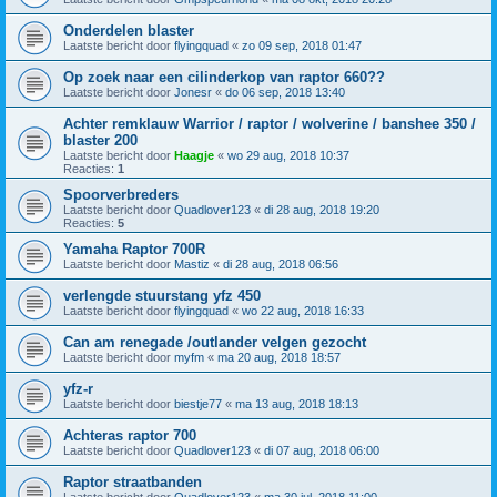
Onderdelen blaster
Laatste bericht door
flyingquad
«
zo 09 sep, 2018 01:47
Op zoek naar een cilinderkop van raptor 660??
Laatste bericht door
Jonesr
«
do 06 sep, 2018 13:40
Achter remklauw Warrior / raptor / wolverine / banshee 350 /
blaster 200
Laatste bericht door
Haagje
«
wo 29 aug, 2018 10:37
Reacties:
1
Spoorverbreders
Laatste bericht door
Quadlover123
«
di 28 aug, 2018 19:20
Reacties:
5
Yamaha Raptor 700R
Laatste bericht door
Mastiz
«
di 28 aug, 2018 06:56
verlengde stuurstang yfz 450
Laatste bericht door
flyingquad
«
wo 22 aug, 2018 16:33
Can am renegade /outlander velgen gezocht
Laatste bericht door
myfm
«
ma 20 aug, 2018 18:57
yfz-r
Laatste bericht door
biestje77
«
ma 13 aug, 2018 18:13
Achteras raptor 700
Laatste bericht door
Quadlover123
«
di 07 aug, 2018 06:00
Raptor straatbanden
Laatste bericht door
Quadlover123
«
ma 30 jul, 2018 11:00