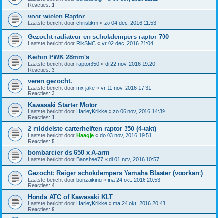
Reacties:
1
voor wielen Raptor
Laatste bericht door
chrisbkm
«
zo 04 dec, 2016 11:53
Gezocht radiateur en schokdempers raptor 700
Laatste bericht door
RikSMC
«
vr 02 dec, 2016 21:04
Keihin PWK 28mm's
Laatste bericht door
raptor350
«
di 22 nov, 2016 19:20
Reacties:
3
veren gezocht.
Laatste bericht door
mx jake
«
vr 11 nov, 2016 17:31
Reacties:
3
Kawasaki Starter Motor
Laatste bericht door
HarleyKrikke
«
zo 06 nov, 2016 14:39
Reacties:
1
2 middelste carterhelften raptor 350 (4-takt)
Laatste bericht door
Haagje
«
do 03 nov, 2016 19:51
Reacties:
5
bombardier ds 650 x A-arm
Laatste bericht door
Banshee77
«
di 01 nov, 2016 10:57
Gezocht: Reiger schokdempers Yamaha Blaster (voorkant)
Laatste bericht door
bonzaiking
«
ma 24 okt, 2016 20:53
Reacties:
4
Honda ATC of Kawasaki KLT
Laatste bericht door
HarleyKrikke
«
ma 24 okt, 2016 20:43
Reacties:
9