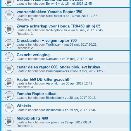
Laatste bericht door
Berry46
«
do 18 mei, 2017 11:45
voorremblokken Yamaha Raptor 350
Laatste bericht door
MikeRaptor
«
za 13 mei, 2017 17:37
Reacties:
3
Zwarte achterkap voor Honda TRX450 uit bj 05
Laatste bericht door
079Raptor700r
«
wo 10 mei, 2017 06:45
Reacties:
1
Crossbanden + velgen raptor 700
Laatste bericht door
Trailblazer
«
ma 08 mei, 2017 20:21
Reacties:
2
Gezocht verlaging
Laatste bericht door
Damiano
«
vr 05 mei, 2017 20:00
carter delen raptor 660, onder blok, evt krukas
Laatste bericht door
louisraaijmakers
«
wo 03 mei, 2017 13:55
Raptor 660 DB killer gezocht!
Laatste bericht door
Aaronvk
«
zo 30 apr, 2017 12:41
Reacties:
3
Yamaha Raptor uitlaat
Laatste bericht door
Bioshocknl
«
zo 30 apr, 2017 09:13
Winkels
Laatste bericht door
Bioshocknl
«
za 29 apr, 2017 08:44
Motorblok ltz 400
Laatste bericht door
mx jake
«
za 29 apr, 2017 06:34
Reacties:
1