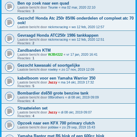
Ben op zoek naar een quad
Laatste bericht door
Teunie
«
ma 02 mar, 2020 22:10
Reacties:
3
Gezocht! Honda Atc 250r 85/86 onderdelen of compleet atc 70
ook!
Laatste bericht door
nickmxracing
«
wo 12 feb, 2020 12:57
Gevraagd Honda ATC250r 1986 tankkappen
Laatste bericht door
nickmxracing
«
wo 12 feb, 2020 12:51
Reacties:
2
Zandbanden KTM
Laatste bericht door
WJB#222
«
vr 17 jan, 2020 16:41
Reacties:
1
Gezocht kawasaki of soortgelijke
Laatste bericht door
rowley
«
zo 17 nov, 2019 12:09
kabelboom voor een Yamaha Warrior 350
Laatste bericht door
Jazzy
«
ma 14 okt, 2019 17:32
Reacties:
5
Bombardier ds650 grote benzine tank
Laatste bericht door
08brothers
«
di 08 okt, 2019 09:09
Reacties:
4
Straatwielen set
Laatste bericht door
Jazzy
«
di 08 okt, 2019 09:07
Reacties:
4
Opzoek naar een KFX 700 primary clutch
Laatste bericht door
poblaw
«
zo 29 sep, 2019 15:43
Yamaha Raptor met R6 blok of een 600cc blok