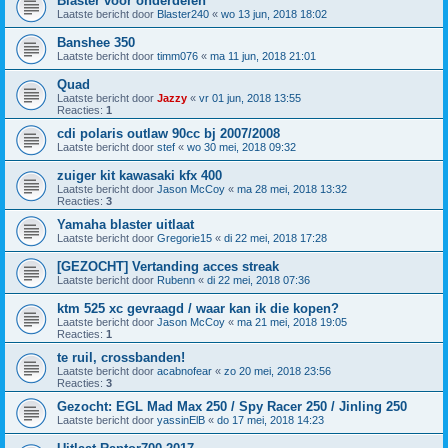
Blaster voor onderdelen
Laatste bericht door
Blaster240
«
wo 13 jun, 2018 18:02
Banshee 350
Laatste bericht door
timm076
«
ma 11 jun, 2018 21:01
Quad
Laatste bericht door
Jazzy
«
vr 01 jun, 2018 13:55
Reacties:
1
cdi polaris outlaw 90cc bj 2007/2008
Laatste bericht door
stef
«
wo 30 mei, 2018 09:32
zuiger kit kawasaki kfx 400
Laatste bericht door
Jason McCoy
«
ma 28 mei, 2018 13:32
Reacties:
3
Yamaha blaster uitlaat
Laatste bericht door
Gregorie15
«
di 22 mei, 2018 17:28
[GEZOCHT] Vertanding acces streak
Laatste bericht door
Rubenn
«
di 22 mei, 2018 07:36
ktm 525 xc gevraagd / waar kan ik die kopen?
Laatste bericht door
Jason McCoy
«
ma 21 mei, 2018 19:05
Reacties:
1
te ruil, crossbanden!
Laatste bericht door
acabnofear
«
zo 20 mei, 2018 23:56
Reacties:
3
Gezocht: EGL Mad Max 250 / Spy Racer 250 / Jinling 250
Laatste bericht door
yassinElB
«
do 17 mei, 2018 14:23