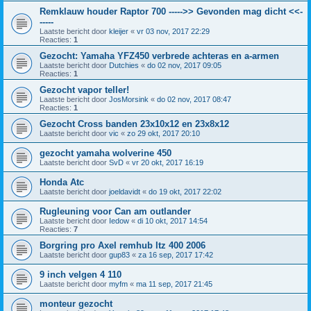
Remklauw houder Raptor 700 ----->> Gevonden mag dicht <<-
-----
Laatste bericht door
kleijer
«
vr 03 nov, 2017 22:29
Reacties:
1
Gezocht: Yamaha YFZ450 verbrede achteras en a-armen
Laatste bericht door
Dutchies
«
do 02 nov, 2017 09:05
Reacties:
1
Gezocht vapor teller!
Laatste bericht door
JosMorsink
«
do 02 nov, 2017 08:47
Reacties:
1
Gezocht Cross banden 23x10x12 en 23x8x12
Laatste bericht door
vic
«
zo 29 okt, 2017 20:10
gezocht yamaha wolverine 450
Laatste bericht door
SvD
«
vr 20 okt, 2017 16:19
Honda Atc
Laatste bericht door
joeldavidt
«
do 19 okt, 2017 22:02
Rugleuning voor Can am outlander
Laatste bericht door
Iedow
«
di 10 okt, 2017 14:54
Reacties:
7
Borgring pro Axel remhub ltz 400 2006
Laatste bericht door
gup83
«
za 16 sep, 2017 17:42
9 inch velgen 4 110
Laatste bericht door
myfm
«
ma 11 sep, 2017 21:45
monteur gezocht