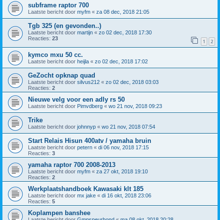
subframe raptor 700
Laatste bericht door
myfm
«
za 08 dec, 2018 21:05
Tgb 325 (en gevonden..)
Laatste bericht door
martijn
«
zo 02 dec, 2018 17:30
Reacties:
23
1
2
kymco mxu 50 cc.
Laatste bericht door
heijla
«
zo 02 dec, 2018 17:02
GeZocht opknap quad
Laatste bericht door
silvus212
«
zo 02 dec, 2018 03:03
Reacties:
2
Nieuwe velg voor een adly rs 50
Laatste bericht door
Pimvdberg
«
wo 21 nov, 2018 09:23
Trike
Laatste bericht door
johnnyp
«
wo 21 nov, 2018 07:54
Start Relais Hisun 400atv / yamaha bruin
Laatste bericht door
petern
«
di 06 nov, 2018 17:15
Reacties:
3
yamaha raptor 700 2008-2013
Laatste bericht door
myfm
«
za 27 okt, 2018 19:10
Reacties:
2
Werkplaatshandboek Kawasaki klt 185
Laatste bericht door
mx jake
«
di 16 okt, 2018 23:06
Reacties:
5
Koplampen banshee
Laatste bericht door
Gmpspeurhond
«
ma 08 okt, 2018 20:28