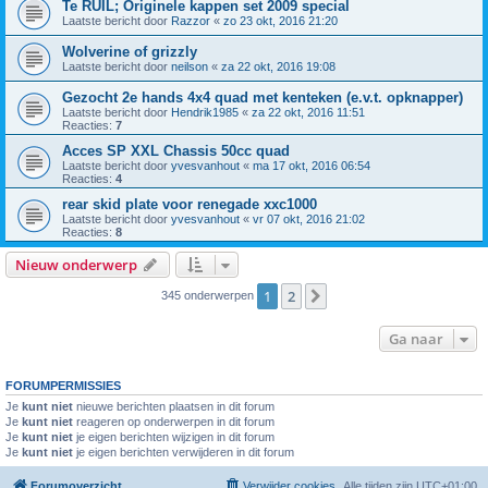
Te RUIL; Originele kappen set 2009 special
Laatste bericht door
Razzor
«
zo 23 okt, 2016 21:20
Wolverine of grizzly
Laatste bericht door
neilson
«
za 22 okt, 2016 19:08
Gezocht 2e hands 4x4 quad met kenteken (e.v.t. opknapper)
Laatste bericht door
Hendrik1985
«
za 22 okt, 2016 11:51
Reacties:
7
Acces SP XXL Chassis 50cc quad
Laatste bericht door
yvesvanhout
«
ma 17 okt, 2016 06:54
Reacties:
4
rear skid plate voor renegade xxc1000
Laatste bericht door
yvesvanhout
«
vr 07 okt, 2016 21:02
Reacties:
8
Nieuw onderwerp
1
2
Volgende
345 onderwerpen
Ga naar
FORUMPERMISSIES
Je
kunt niet
nieuwe berichten plaatsen in dit forum
Je
kunt niet
reageren op onderwerpen in dit forum
Je
kunt niet
je eigen berichten wijzigen in dit forum
Je
kunt niet
je eigen berichten verwijderen in dit forum
Forumoverzicht
Verwijder cookies
Alle tijden zijn
UTC+01:00