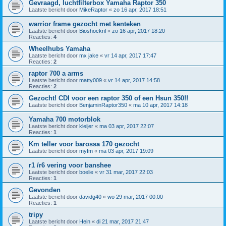
Gevraagd, luchtfilterbox Yamaha Raptor 350
Laatste bericht door
MikeRaptor
«
zo 16 apr, 2017 18:51
warrior frame gezocht met kenteken
Laatste bericht door
Bioshocknl
«
zo 16 apr, 2017 18:20
Reacties:
4
Wheelhubs Yamaha
Laatste bericht door
mx jake
«
vr 14 apr, 2017 17:47
Reacties:
2
raptor 700 a arms
Laatste bericht door
matty009
«
vr 14 apr, 2017 14:58
Reacties:
2
Gezocht! CDI voor een raptor 350 of een Hsun 350!!
Laatste bericht door
BenjaminRaptor350
«
ma 10 apr, 2017 14:18
Yamaha 700 motorblok
Laatste bericht door
kleijer
«
ma 03 apr, 2017 22:07
Reacties:
1
Km teller voor barossa 170 gezocht
Laatste bericht door
myfm
«
ma 03 apr, 2017 19:09
r1 /r6 vering voor banshee
Laatste bericht door
boelie
«
vr 31 mar, 2017 22:03
Reacties:
1
Gevonden
Laatste bericht door
davidg40
«
wo 29 mar, 2017 00:00
Reacties:
1
tripy
Laatste bericht door
Hein
«
di 21 mar, 2017 21:47