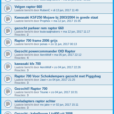
Velgen raptor 660
Laatste bericht door
RubenC
«
di 13 jun, 2017 11:49
Kawasaki KSF250 Mojave bj 2003/2004 in goede staat
Laatste bericht door
Prophex
«
ma 12 jun, 2017 15:35
gezocht parkeer rem raptor 660
Laatste bericht door
louisraaijmakers
«
ma 12 jun, 2017 11:17
Reacties:
2
Raptor 700 frame 2006 grijs
Laatste bericht door
ponas
«
zo 11 jun, 2017 00:13
Gezocht powercommander OID Raptor
Laatste bericht door
AeroWolf
«
ma 05 jun, 2017 22:12
Reacties:
4
kawasaki kfx 700
Laatste bericht door
AeroWolf
«
zo 04 jun, 2017 22:26
Reacties:
3
Raptor 700 Voor Schokdempers gezocht met Piggybag
Laatste bericht door
Jawi
«
zo 04 jun, 2017 21:25
Reacties:
3
Gezocht!! Raptor 700
Laatste bericht door
Teunie
«
zo 04 jun, 2017 10:31
Reacties:
3
wieladapters raptor achter
Laatste bericht door
mx jake
«
vr 02 jun, 2017 15:11
Reacties:
3
Gezocht : kabelboom Ltz400 uit 2008