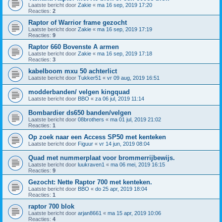
Laatste bericht door
Zakie
«
ma 16 sep, 2019 17:20
Reacties:
2
Raptor of Warrior frame gezocht
Laatste bericht door
Zakie
«
ma 16 sep, 2019 17:19
Reacties:
9
Raptor 660 Bovenste A armen
Laatste bericht door
Zakie
«
ma 16 sep, 2019 17:18
Reacties:
3
kabelboom mxu 50 achterlict
Laatste bericht door
Tukker51
«
vr 09 aug, 2019 16:51
modderbanden/ velgen kingquad
Laatste bericht door
BBO
«
za 06 jul, 2019 11:14
Bombardier ds650 banden/velgen
Laatste bericht door
08brothers
«
ma 01 jul, 2019 21:02
Reacties:
1
Op zoek naar een Access SP50 met kenteken
Laatste bericht door
Figuur
«
vr 14 jun, 2019 08:04
Quad met nummerplaat voor brommerrijbewijs.
Laatste bericht door
luukraven1
«
ma 06 mei, 2019 16:15
Reacties:
9
Gezocht: Nette Raptor 700 met kenteken.
Laatste bericht door
BBO
«
do 25 apr, 2019 18:04
Reacties:
1
raptor 700 blok
Laatste bericht door
arjan8661
«
ma 15 apr, 2019 10:06
Reacties:
4