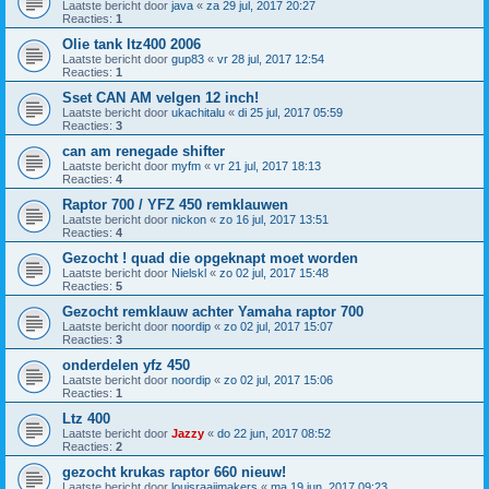
Laatste bericht door
java
«
za 29 jul, 2017 20:27
Reacties:
1
Olie tank ltz400 2006
Laatste bericht door
gup83
«
vr 28 jul, 2017 12:54
Reacties:
1
Sset CAN AM velgen 12 inch!
Laatste bericht door
ukachitalu
«
di 25 jul, 2017 05:59
Reacties:
3
can am renegade shifter
Laatste bericht door
myfm
«
vr 21 jul, 2017 18:13
Reacties:
4
Raptor 700 / YFZ 450 remklauwen
Laatste bericht door
nickon
«
zo 16 jul, 2017 13:51
Reacties:
4
Gezocht ! quad die opgeknapt moet worden
Laatste bericht door
Nielskl
«
zo 02 jul, 2017 15:48
Reacties:
5
Gezocht remklauw achter Yamaha raptor 700
Laatste bericht door
noordip
«
zo 02 jul, 2017 15:07
Reacties:
3
onderdelen yfz 450
Laatste bericht door
noordip
«
zo 02 jul, 2017 15:06
Reacties:
1
Ltz 400
Laatste bericht door
Jazzy
«
do 22 jun, 2017 08:52
Reacties:
2
gezocht krukas raptor 660 nieuw!
Laatste bericht door
louisraaijmakers
«
ma 19 jun, 2017 09:23