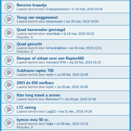
Benzine kraantje
Laatste bericht door
Gmpspeurhond
«
vr 29 mar, 2019 23:45
Terug van weggeweest
Laatste bericht door
elraymundo
«
wo 20 mar, 2019 19:50
Quad kameraden gevraagd
Laatste bericht door
ukachitalu
«
di 19 mar, 2019 20:32
Reacties:
1
Quad gezocht
Laatste bericht door
richardrallyfan
«
wo 06 mar, 2019 22:01
Reacties:
2
Demper of uitlaat voor een Raptor660
Laatste bericht door
monsieurYFM
«
ma 25 feb, 2019 16:23
Subframe raptor 700
Laatste bericht door
myfm
«
za 09 feb, 2019 20:09
2003 ds 650 nerfbars
Laatste bericht door
myfm
«
za 26 jan, 2019 19:49
Ktm long travel a armen
Laatste bericht door
Banshee77
«
do 03 jan, 2019 22:36
LTZ vering
Laatste bericht door
Luigi22
«
ma 31 dec, 2018 14:28
kymco mxu 50 cc.
Laatste bericht door
heijla
«
zo 09 dec, 2018 14:19
Reacties:
2