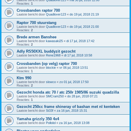
Reacties:
1
Crossbanden raptor 700
Laatste bericht door
Quadlover123
«
do 19 jul, 2018 21:19
Raptor 700 stuurstang
Laatste bericht door
Quadlover123
«
do 19 jul, 2018 21:00
Reacties:
2
Brede armen Banshee
Laatste bericht door
kawasaki25
«
di 17 jul, 2018 17:42
Reacties:
2
Adly RS50XXL buddyzit gezocht
Laatste bericht door
Rene1968
«
di 17 jul, 2018 10:58
Crossbanden (op velg) raptor 700
Laatste bericht door
blockie
«
vr 06 jul, 2018 13:51
Reacties:
1
Ktm 990
Laatste bericht door
slowco
«
zo 01 jul, 2018 17:50
Reacties:
2
Gezocht honda atc 70 / atc 250r 1985/86 suzuki quadzilla
Laatste bericht door
SMCram250
«
do 28 jun, 2018 07:21
Reacties:
1
Gezocht 250cc frame shineray of bashan met nl kenteken
Laatste bericht door
St33f
«
za 16 jun, 2018 15:31
Yamaha grizzly 350 4x4
Laatste bericht door
Pollolol
«
za 16 jun, 2018 13:08