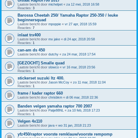
Uitlaat Raptor700 2017
Laatste bericht door
michelpet
«
za 12 mei, 2018 16:58
Reacties:
3
Barossa Cheetah 250/ Yamaha Raptor 250-350 / leuke
beginnersquad
Laatste bericht door
mpoppie
«
vr 27 apr, 2018 15:59
Reacties:
7
inlaat trx400
Laatste bericht door
mx jake
«
di 24 apr, 2018 20:58
Reacties:
1
can-am ds 450
Laatste bericht door
dutchy
«
za 24 mar, 2018 17:54
[GEZOCHT] Smalle quad
Laatste bericht door
slowco
«
vr 16 mar, 2018 23:56
Reacties:
1
stickerset suzuki ltz 400.
Laatste bericht door
Jason McCoy
«
zo 11 mar, 2018 11:04
Reacties:
1
frame / kader raptor 660
Laatste bericht door
chrisbkm
«
di 06 mar, 2018 22:36
Banden velgen yamaha raptor 700 2007
Laatste bericht door
Patje88NL
«
za 10 feb, 2018 17:23
Reacties:
1
Velgen 4x110
Laatste bericht door
java
«
wo 31 jan, 2018 21:23
yfz450/raptor voorste remklauw/voorste rempomp