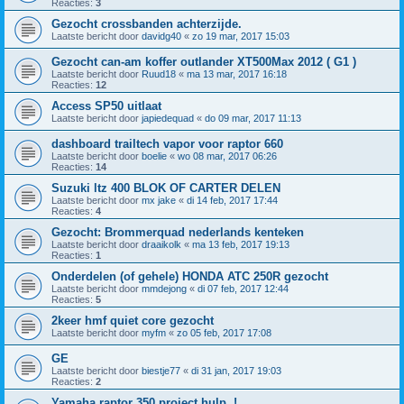
Reacties:
3
Gezocht crossbanden achterzijde.
Laatste bericht door
davidg40
«
zo 19 mar, 2017 15:03
Gezocht can-am koffer outlander XT500Max 2012 ( G1 )
Laatste bericht door
Ruud18
«
ma 13 mar, 2017 16:18
Reacties:
12
Access SP50 uitlaat
Laatste bericht door
japiedequad
«
do 09 mar, 2017 11:13
dashboard trailtech vapor voor raptor 660
Laatste bericht door
boelie
«
wo 08 mar, 2017 06:26
Reacties:
14
Suzuki ltz 400 BLOK OF CARTER DELEN
Laatste bericht door
mx jake
«
di 14 feb, 2017 17:44
Reacties:
4
Gezocht: Brommerquad nederlands kenteken
Laatste bericht door
draaikolk
«
ma 13 feb, 2017 19:13
Reacties:
1
Onderdelen (of gehele) HONDA ATC 250R gezocht
Laatste bericht door
mmdejong
«
di 07 feb, 2017 12:44
Reacties:
5
2keer hmf quiet core gezocht
Laatste bericht door
myfm
«
zo 05 feb, 2017 17:08
GE
Laatste bericht door
biestje77
«
di 31 jan, 2017 19:03
Reacties:
2
Yamaha raptor 350 project hulp..!