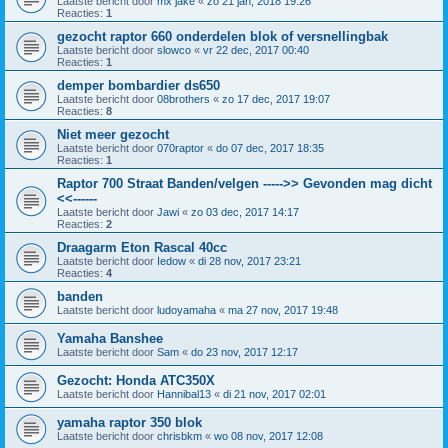
Laatste bericht door
mx jake
«
zo 21 jan, 2018 19:26
Reacties:
1
gezocht raptor 660 onderdelen blok of versnellingbak
Laatste bericht door
slowco
«
vr 22 dec, 2017 00:40
Reacties:
1
demper bombardier ds650
Laatste bericht door
08brothers
«
zo 17 dec, 2017 19:07
Reacties:
8
Niet meer gezocht
Laatste bericht door
070raptor
«
do 07 dec, 2017 18:35
Reacties:
1
Raptor 700 Straat Banden/velgen ----->> Gevonden mag dicht
<<------
Laatste bericht door
Jawi
«
zo 03 dec, 2017 14:17
Reacties:
2
Draagarm Eton Rascal 40cc
Laatste bericht door
Iedow
«
di 28 nov, 2017 23:21
Reacties:
4
banden
Laatste bericht door
ludoyamaha
«
ma 27 nov, 2017 19:48
Yamaha Banshee
Laatste bericht door
Sam
«
do 23 nov, 2017 12:17
Gezocht: Honda ATC350X
Laatste bericht door
Hannibal13
«
di 21 nov, 2017 02:01
yamaha raptor 350 blok
Laatste bericht door
chrisbkm
«
wo 08 nov, 2017 12:08