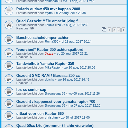
Laatste bericht door
Yamaha89
«
ma 11 sep, 2017 17:48
Polaris outlaw 450 mxr kappen 2008
Laatste bericht door
myfm
«
di 29 aug, 2017 20:38
Quad Gezocht **Zie omschrijving**
Laatste bericht door
Teunie
«
zo 27 aug, 2017 09:32
Reacties:
50
1
2
3
4
Banshee schokdemper achter
Laatste bericht door
Roma350
«
di 22 aug, 2017 10:14
*voorzien!* Raptor 350 achterspatbord
Laatste bericht door
Jazzy
«
zo 20 aug, 2017 22:21
Reacties:
6
Tandwielhub Yamaha Raptor 350
Laatste bericht door
MikeRaptor
«
zo 20 aug, 2017 20:06
Gezocht SMC RAM / Barossa 250 cc
Laatste bericht door
dutchy
«
wo 16 aug, 2017 14:45
Reacties:
1
Ips ss center cap
Laatste bericht door
Brownsugar85
«
wo 09 aug, 2017 11:26
Gezocht : kappenset voor yamaha raptor 700
Laatste bericht door
Brownsugar85
«
ma 07 aug, 2017 12:20
uitlaat voor een Raptor 660
Laatste bericht door
chrisbkm
«
zo 30 jul, 2017 19:00
Quad 50cc L6e (brommer / lichte vierwieler)