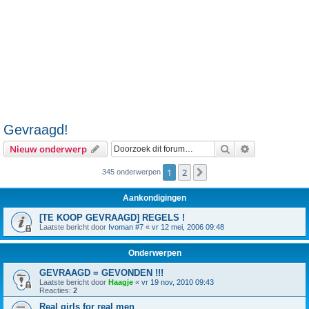
Gevraagd!
Zoek
Uitgebreid z
Nieuw onderwerp
1
2
Volgende
345 onderwerpen
Aankondigingen
[TE KOOP GEVRAAGD] REGELS !
Laatste bericht door
Ivoman #7
«
vr 12 mei, 2006 09:48
Onderwerpen
GEVRAAGD = GEVONDEN !!!
Laatste bericht door
Haagje
«
vr 19 nov, 2010 09:43
Reacties:
2
Real girls for real men