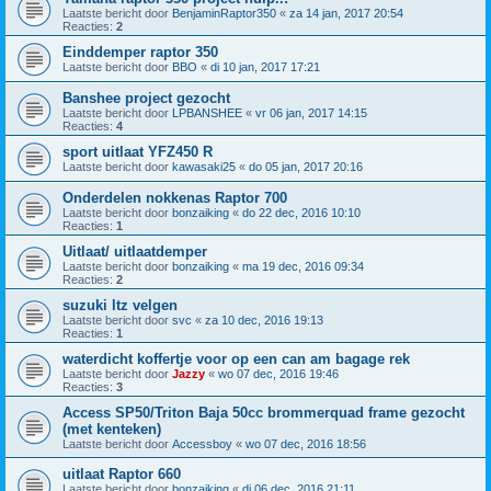
Laatste bericht door
BenjaminRaptor350
«
za 14 jan, 2017 20:54
Reacties:
2
Einddemper raptor 350
Laatste bericht door
BBO
«
di 10 jan, 2017 17:21
Banshee project gezocht
Laatste bericht door
LPBANSHEE
«
vr 06 jan, 2017 14:15
Reacties:
4
sport uitlaat YFZ450 R
Laatste bericht door
kawasaki25
«
do 05 jan, 2017 20:16
Onderdelen nokkenas Raptor 700
Laatste bericht door
bonzaiking
«
do 22 dec, 2016 10:10
Reacties:
1
Uitlaat/ uitlaatdemper
Laatste bericht door
bonzaiking
«
ma 19 dec, 2016 09:34
Reacties:
2
suzuki ltz velgen
Laatste bericht door
svc
«
za 10 dec, 2016 19:13
Reacties:
1
waterdicht koffertje voor op een can am bagage rek
Laatste bericht door
Jazzy
«
wo 07 dec, 2016 19:46
Reacties:
3
Access SP50/Triton Baja 50cc brommerquad frame gezocht
(met kenteken)
Laatste bericht door
Accessboy
«
wo 07 dec, 2016 18:56
uitlaat Raptor 660
Laatste bericht door
bonzaiking
«
di 06 dec, 2016 21:11