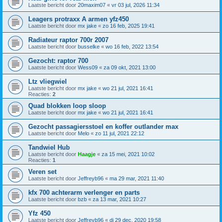
Laatste bericht door
20maxim07
«
vr 03 jul, 2026 11:34
Leagers protraxx A armen yfz450
Laatste bericht door
mx jake
«
zo 16 feb, 2025 19:41
Radiateur raptor 700r 2007
Laatste bericht door
busselke
«
wo 16 feb, 2022 13:54
Gezocht: raptor 700
Laatste bericht door
Wess09
«
za 09 okt, 2021 13:00
Ltz vliegwiel
Laatste bericht door
mx jake
«
wo 21 jul, 2021 16:41
Reacties:
2
Quad blokken loop sloop
Laatste bericht door
mx jake
«
wo 21 jul, 2021 16:41
Gezocht passagiersstoel en koffer outlander max
Laatste bericht door
Melo
«
zo 11 jul, 2021 22:12
Tandwiel Hub
Laatste bericht door
Haagje
«
za 15 mei, 2021 10:02
Reacties:
1
Veren set
Laatste bericht door
Jeffreyb96
«
ma 29 mar, 2021 11:40
kfx 700 achterarm verlenger en parts
Laatste bericht door
bzb
«
za 13 mar, 2021 10:27
Yfz 450
Laatste bericht door
Jeffreyb96
«
di 29 dec, 2020 19:58