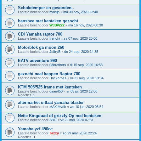
Schokdemper en gevonden..
Laatste bericht door
martijn
«
ma 30 nov, 2020 23:40
banshee met kenteken gezocht
Laatste bericht door
WJB#222
«
ma 16 nov, 2020 00:30
CDI Yamaha raptor 700
Laatste bericht door
frenchi
«
za 07 nov, 2020 20:00
Motorblok ga moon 260
Laatste bericht door
JeffryB
«
do 24 sep, 2020 14:35
EATV adventure 990
Laatste bericht door
08brothers
«
di 15 sep, 2020 16:53
gezocht naaf kappen Raptor 700
Laatste bericht door
Hackeross
«
vr 21 aug, 2020 13:34
KTM 505/525 frame met kenteken
Laatste bericht door
daan450
«
vr 03 jul, 2020 12:06
Reacties:
5
aftermarket uitlaat yamaha blaster
Laatste bericht door
MAXIMvdb
«
wo 10 jun, 2020 06:54
Nette Kingquad of grizzly Op ned kenteken
Laatste bericht door
BBO
«
vr 22 mei, 2020 07:31
Yamaha yzf 450cc
Laatste bericht door
Jazzy
«
zo 29 mar, 2020 22:24
Reacties:
1