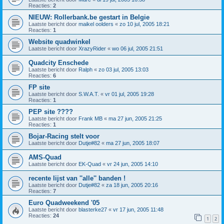
Reacties:
2
NIEUW: Rollerbank.be gestart in Belgie
Laatste bericht door
maikel oolders
«
zo 10 jul, 2005 18:21
Reacties:
1
Website quadwinkel
Laatste bericht door
XrazyRider
«
wo 06 jul, 2005 21:51
Quadcity Enschede
Laatste bericht door
Ralph
«
zo 03 jul, 2005 13:03
Reacties:
6
FP site
Laatste bericht door
S.W.A.T.
«
vr 01 jul, 2005 19:28
Reacties:
1
PEP site ????
Laatste bericht door
Frank MB
«
ma 27 jun, 2005 21:25
Reacties:
1
Bojar-Racing stelt voor
Laatste bericht door
Dutje#82
«
ma 27 jun, 2005 18:07
AMS-Quad
Laatste bericht door
EK-Quad
«
vr 24 jun, 2005 14:10
recente lijst van ''alle'' banden !
Laatste bericht door
Dutje#82
«
za 18 jun, 2005 20:16
Reacties:
7
Euro Quadweekend '05
Laatste bericht door
blasterke27
«
vr 17 jun, 2005 11:48
Reacties:
24
1
2