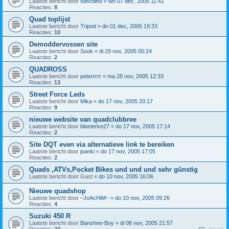
Laatste bericht door
stevolino
«
wo 07 dec, 2005 11:41
Reacties:
8
Quad toplijst
Laatste bericht door
Tripod
«
do 01 dec, 2005 19:33
Reacties:
10
Demoddervossen site
Laatste bericht door
Sook
«
di 29 nov, 2005 00:24
Reacties:
2
QUADROSS
Laatste bericht door
peterrrrr
«
ma 28 nov, 2005 12:33
Reacties:
13
Street Force Leds
Laatste bericht door
Mika
«
do 17 nov, 2005 20:17
Reacties:
9
nieuwe website van quadclubbree
Laatste bericht door
blasterke27
«
do 17 nov, 2005 17:14
Reacties:
2
Site DQT even via alternatieve link te bereiken
Laatste bericht door
joanki
«
do 17 nov, 2005 17:05
Reacties:
2
Quads ,ATVs,Pocket Bikes und und und sehr günstig
Laatste bericht door
Gast
«
do 10 nov, 2005 16:06
Nieuwe quadshop
Laatste bericht door
~JoAcHiM~
«
do 10 nov, 2005 09:26
Reacties:
4
Suzuki 450 R
Laatste bericht door
Banshee-Boy
«
di 08 nov, 2005 21:57