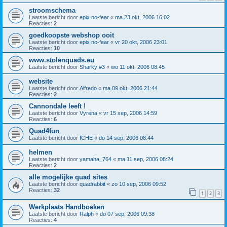
stroomschema
Laatste bericht door
epix no-fear
«
ma 23 okt, 2006 16:02
Reacties:
2
goedkoopste webshop ooit
Laatste bericht door
epix no-fear
«
vr 20 okt, 2006 23:01
Reacties:
10
www.stolenquads.eu
Laatste bericht door
Sharky #3
«
wo 11 okt, 2006 08:45
website
Laatste bericht door
Alfredo
«
ma 09 okt, 2006 21:44
Reacties:
2
Cannondale leeft !
Laatste bericht door
Vyrena
«
vr 15 sep, 2006 14:59
Reacties:
6
Quad4fun
Laatste bericht door
ICHE
«
do 14 sep, 2006 08:44
helmen
Laatste bericht door
yamaha_764
«
ma 11 sep, 2006 08:24
Reacties:
2
alle mogelijke quad sites
Laatste bericht door
quadrabbit
«
zo 10 sep, 2006 09:52
Reacties:
32
1
2
3
Werkplaats Handboeken
Laatste bericht door
Ralph
«
do 07 sep, 2006 09:38
Reacties:
4