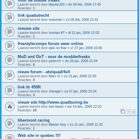
Voor de blaster freaks
Laatste bericht door
blaster200
«
do 09 feb, 2006 17:45
Reacties:
1
link quadutrecht
Laatste bericht door
motortek
«
zo 05 feb, 2006 21:41
nieuwe site
Laatste bericht door
Ivoman #7
«
di 31 jan, 2006 12:02
Reacties:
1
freestylecomps forum weer online
Laatste bericht door
epix no-fear
«
vr 27 jan, 2006 10:06
MuD and DirT - voor de modderfreaks
Laatste bericht door
peterrrrr
«
do 26 jan, 2006 21:54
Reacties:
6
nieuw forum - atv/quad/4x4
Laatste bericht door
Marc G
«
zo 15 jan, 2006 22:30
Reacties:
4
link ltr 450R
Laatste bericht door
Jhengel
«
za 07 jan, 2006 23:24
Reacties:
3
nieuw site http://www.quadtuning.be
Laatste bericht door
tom beest
«
wo 14 dec, 2005 22:10
Reacties:
24
1
2
tibermont racing
Laatste bericht door
Blaster-boy
«
zo 11 dec, 2005 11:32
Reacties:
1
Web site in quebec !!!!