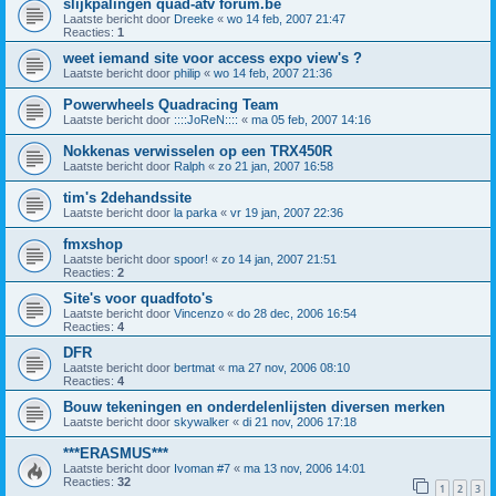
slijkpalingen quad-atv forum.be
Laatste bericht door
Dreeke
«
wo 14 feb, 2007 21:47
Reacties:
1
weet iemand site voor access expo view's ?
Laatste bericht door
philip
«
wo 14 feb, 2007 21:36
Powerwheels Quadracing Team
Laatste bericht door
::::JoReN::::
«
ma 05 feb, 2007 14:16
Nokkenas verwisselen op een TRX450R
Laatste bericht door
Ralph
«
zo 21 jan, 2007 16:58
tim's 2dehandssite
Laatste bericht door
la parka
«
vr 19 jan, 2007 22:36
fmxshop
Laatste bericht door
spoor!
«
zo 14 jan, 2007 21:51
Reacties:
2
Site's voor quadfoto's
Laatste bericht door
Vincenzo
«
do 28 dec, 2006 16:54
Reacties:
4
DFR
Laatste bericht door
bertmat
«
ma 27 nov, 2006 08:10
Reacties:
4
Bouw tekeningen en onderdelenlijsten diversen merken
Laatste bericht door
skywalker
«
di 21 nov, 2006 17:18
***ERASMUS***
Laatste bericht door
Ivoman #7
«
ma 13 nov, 2006 14:01
Reacties:
32
1
2
3