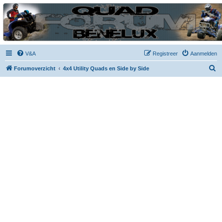
| QFB |
Hét quadforum van de Benelux
V&A
Registreer
Aanmelden
Z
Forumoverzicht
4x4 Utility Quads en Side by Side
o
e
k